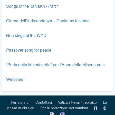
Songs of the TaNaKh - Part 1
Giorno dell’Indipendenza – Cantiamo insieme
Noa sings at the WYD
Passover song for peace
“Porta della Misericordia” per l’Anno della Misericordia
Welcome!
Per aiutarci
Contattaci
Vatican News in ebraico
La
Messa in ebraico
Per la protezione dei bambini