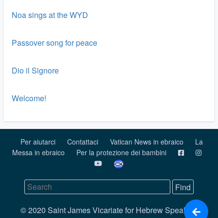
Noa sings at the WYD
Passover song for peace
Dio il Signore
Welcome!
Per aiutarci
Contattaci
Vatican News in ebraico
La
Messa in ebraico
Per la protezione dei bambini
© 2020 Saint James Vicariate for Hebrew Speaking