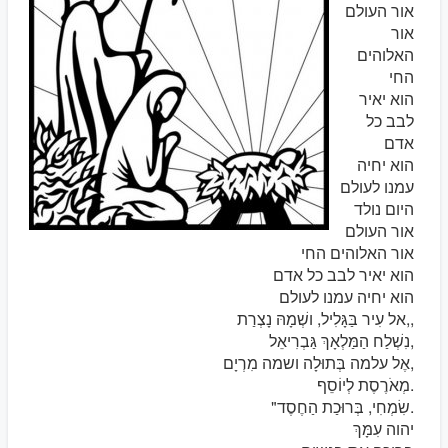
אור העולם
אור
האלוהים
החי
הוא יאיר
לבב כל
אדם
הוא יחיה
עמנו לעולם
היום נולד
אור העולם
אור האלוהים החי
הוא יאיר לבב כל אדם
הוא יחיה עמנו לעולם
אל עִיר בַּגָּלִיל, ושְׁמָהּ נָצְרַת,,
נִשְׁלַח הַמַּלְאָךְ גַּבְרִיאֵל,
אֶל עלמה בְּתוּלָה ושמה מִרְיָם,
מְאֹרֶסֶת לְיוֹסֵף.
"שִׂמְחִי, בְּרוּכַת הַחֶסֶד.
יהוה עִמָּךְ