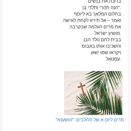
ברוכה את בנשים
הִנֵּה תַּהֲרִי וְתֵלְדִי בֵּן".
בחלום המַלְאַךְ בא ליוסף
ואמר – אל תירא לקחת לאישה
את מרים העלמה שבקרבה
מושיע ישראל.
בבית לחם נולד הבן
והשכיבו אותו באבוס
ויקראו שמו יֵשׁוּעַ
עִמָּנוּאֵל.
מרים ליום א של הלולבים: "הושענא"