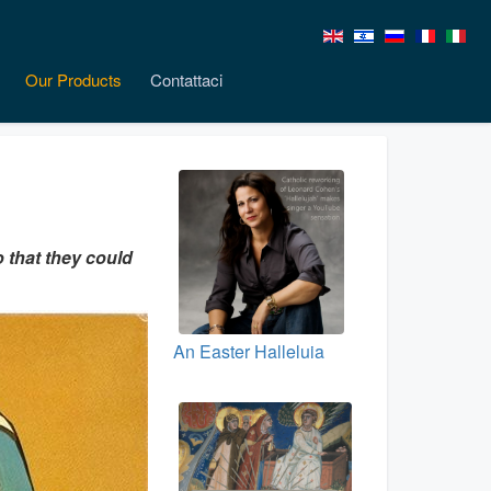
Our Products
Contattaci
o that they could
An Easter Halleluia