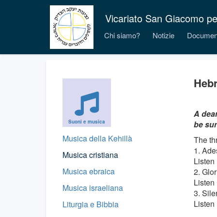
Vicariato San Giacomo per i
Chi siamo?
Notizie
Documen
Hebr
A dear
Suoni e musica
be sun
Musica della Kehillà
The th
1. Ade
Musica cristiana
Listen
Musica ebraica
2. Glor
Listen
Musica israeliana
3. Sile
Listen
Liturgia e Bibbia