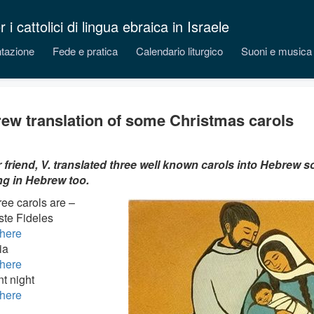
 cattolici di lingua ebraica in Israele
tazione
Fede e pratica
Calendario liturgico
Suoni e musica
ew translation of some Christmas carols
 friend, V. translated three well known carols into Hebrew s
g in Hebrew too.
ree carols are –
ste Fideles
here
ia
here
nt night
here