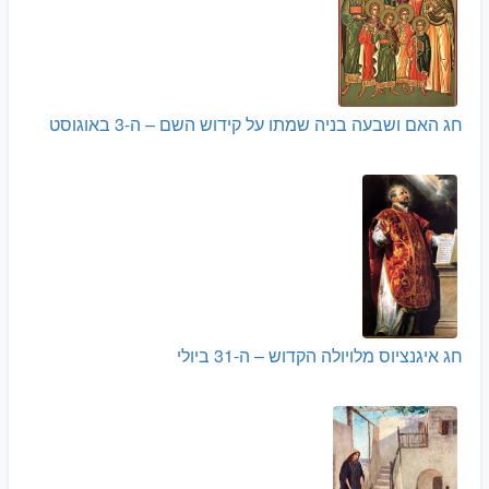
חג האם ושבעה בניה שמתו על קידוש השם – ה-3 באוגוסט
חג איגנציוס מלויולה הקדוש – ה-31 ביולי