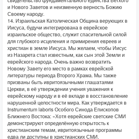
свидетельство фундаментального единства Ветхого
и Нового Заветов и неизменную верность Божию
Своему народу.
14. Израильская Католическая Община верующих в
Иисуса, будучи интегрирована в еврейское
израильское общество, служит спасительной силой
для глубокого исцеления и примирения евреев и
христиан в земле Иисуса. Мы желаем, чтобы Иисус
из Назарета стал известным, как сын этой Земли и
еврейского народа. Очень важно возвратить
Новому Завету его место в рамках еврейской
литературы периода Второго Храма. Мы также
призваны быть ивритоязычными глашатаями
Церкви, в её утверждении учения уважения к
еврейскому народу и в её вкладе в восстановление
нарушенной целостности мира. Как утверждается в
Instrumentum laboris Особого Синода Епископов
Ближнего Востока: «Хотя еврейские светские СМИ
демонстрируют определённую открытость к
христианским темам, ивритоязычные программы
едва ли доступны в христианских СМИ.