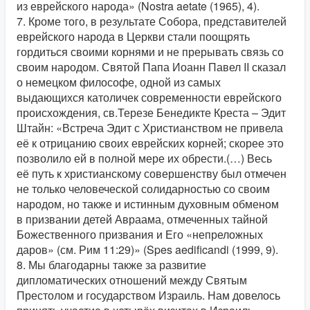
из еврейского народа» (Nostra aetate (1965), 4).
7. Кроме того, в результате Собора, представителей
еврейского народа в Церкви стали поощрять
гордиться своими корнями и не прерывать связь со
своим народом. Святой Папа Иоанн Павел II сказал
о немецком философе, одной из самых
выдающихся католичек современности еврейского
происхождения, св.Терезе Бенедикте Креста – Эдит
Штайн: «Встреча Эдит с Христианством не привела
её к отрицанию своих еврейских корней; скорее это
позволило ей в полной мере их обрести.(…) Весь
её путь к христианскому совершенству был отмечен
не только человеческой солидарностью со своим
народом, но также и истинным духовным обменом
в призвании детей Авраама, отмеченных тайной
Божественного призвания и Его «непреложных
даров» (см. Рим 11:29)» (Spes aedificandi (1999, 9).
8. Мы благодарны также за развитие
дипломатических отношений между Святым
Престолом и государством Израиль. Нам довелось