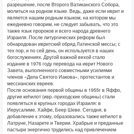
разрешение, после Второго Ватиканского Собора,
молиться на родном языке. Ведь, даже если иврит и
является нашим родным языком, на котором мы
ежедневно говорим, не следует забывать, что это
также язык пророков и всего народа древнего
Израиля. После литургических реформ был
обнародован ивритский обряд Латинской мессы; с
тех пор, и по сей день, он используется в наших
богослужениях. Другой важной вехой стало
издание в 1976 году перевода на иврит Нового
Завета, выполненного совместными усилиями
членов «Дела Святого Иакова», протестантов и
мессианских евреев.
После основания первой общины в 1955г в Яффо,
другие кеhилот (ивр.-приходские общины) стали
появляться в крупных городах Израиля: в
Иерусалиме, Хайфе, Беер Шеве. Сегодня, в
добавление к этому, образовались также кеhилот в
Латруне, Назарете и Тверии. Храбрые и преданные
пастыри энергично трудились над привлечением