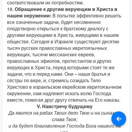
соответствовали их потребностям.
18.
Обращение к другим верующим в Христа в
нашем оеружении:
В попытке эффективно решить
все означенные задачи, будет несомненно
плодотворно открыться к братскому диалогу с
другими верующими в Христа, живущими в нашем
обществе. Сегодня в Израиле существуют десятки
тысяч русских православных ивритоязычных
верующих, тысячи мессианских евреев,
православных эфиопов, протестантов и других
верующих в Христа, перед которыми стоят те же
задачи, что и перед нами. Они – наши братья и
сёстры по вере, и, стремясь созидать Тело
Христово в израильском еврейском ивритоязычном
окружении, нам надлежит искать волю Господа
вместе, помогая друг другу отвечать на Его наказы.
V. Навстречу будущему
Да явится на рабах Твоих дело Твое и на сынах их
слава Твоя;
и да будет благоволение Господа Бога нашего на