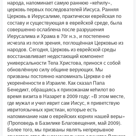
народа, напоминает самую раннюю «кеhилу»,
церковь первых последователей Иисуса. Ранняя
Церковь в Иерусалиме, практически еврейская по
составу и существующая в еврейской среде, была
совершенно ослаблена после разрушения
Иерусалима и Храма в 70г н.э., и постепенно
исчезла из поля зрения, поглощённая Церковью из
народов. Сегодня, Церковь из еврейской среды
восстанавливает недостающий компонент
универсальности Тела Христова, принося с собой
обновлённую силу общине верующих. Мы
призваны постоянно напоминать Церкви о её
укоренённости в Израиле. Как сказал Папа
Бенедикт, обращаясь к прихожанам кеhилот во
время визита в Назарет в 2009 году: «В этом месте,
где мужал и учил иврит сам Иисус, я приветствую
ивритоязычных христиан, которые есть
напоминание нам о еврейских корнях нашей веры»
(Проповедь в Базилике Благовещения, май 2009).
Более того, мы призваны являть непрерывное