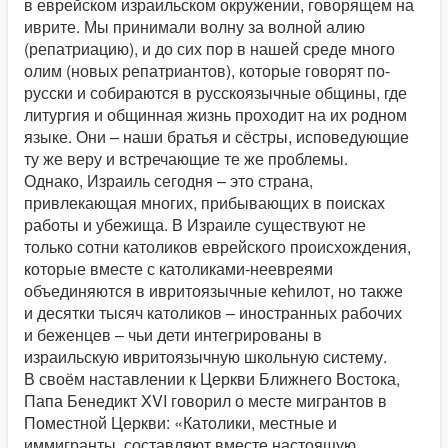
в еврейском израильском окружении, говорящем на
иврите. Мы принимали волну за волной алию
(репатриацию), и до сих пор в нашей среде много
олим (новых репатриантов), которые говорят по-
русски и собираются в русскоязычные общины, где
литургия и общинная жизнь проходит на их родном
языке. Они – наши братья и сёстры, исповедующие
ту же веру и встречающие те же проблемы.
Однако, Израиль сегодня – это страна,
привлекающая многих, прибывающих в поисках
работы и убежища. В Израиле существуют не
только сотни католиков еврейского происхождения,
которые вместе с католиками-неевреями
объединяются в ивритоязычные кеhилот, но также
и десятки тысяч католиков – иностранных рабочих
и беженцев – чьи дети интегрированы в
израильскую ивритоязычную школьную систему.
В своём наставлении к Церкви Ближнего Востока,
Папа Бенедикт XVI говорил о месте мигрантов в
Поместной Церкви: «Католики, местные и
иммигранты, составляют вместе настоящую