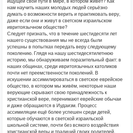
ищущей свои пути в мире, в котором живёт? Как
нам научить наших молодых людей серьёзно
думать о возможности верить и практиковать веру,
даже если они и живут в светском израильском
ивритоязычном обществе?
Следует признать, что в течение шестидесяти лет
нашего существования мы не всегда были
успешны в попытках передать веру следующему
поколению. Глядя на нашу шестидесятилетнюю
историю, мы обнаруживаем поразительный факт: в
наших общинах, среди ивритоязычных католиков
почти нет преемственности поколений. В
искушении ассимилироваться в светское еврейское
общество, в котором мы живём, некоторые наши
верующие скрывают свою принадлежность к
христианской вере, перенимают еврейские обычаи
и даже обращаются в Иудаизм. Процесс
ассимиляции ещё более успешен среди детей,
которые обучаются в светской израильской
школьной системе, почти без всякого воздействия
христианской веры и традиций своих родителей.