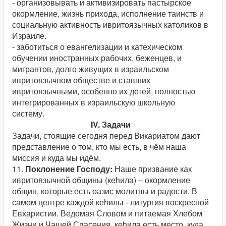
- организовывать и активизировать пастырское
окормление, жизнь прихода, исполнение таинств и
социальную активность ивритоязычных католиков в
Израиле.
- заботиться о евангелизации и катехическом
обучении иностранных рабочих, беженцев, и
мигрантов, долго живущих в израильском
ивритоязычном обществе и ставших
ивритоязычными, особенно их детей, полностью
интегрированных в израильскую школьную
систему.
IV. Задачи
Задачи, стоящие сегодня перед Викариатом дают
представление о том, кто мы есть, в чём наша
миссия и куда мы идём.
11.
Поклонение Господу:
Наше призвание как
ивритоязычной общины (кеhила) – окормление
общин, которые есть оазис молитвы и радости. В
самом центре каждой кеhилы - литургия воскресной
Евхаристии. Ведомая Словом и питаемая Хлебом
Жизни и Чашей Спасения, кеhила есть место, куда