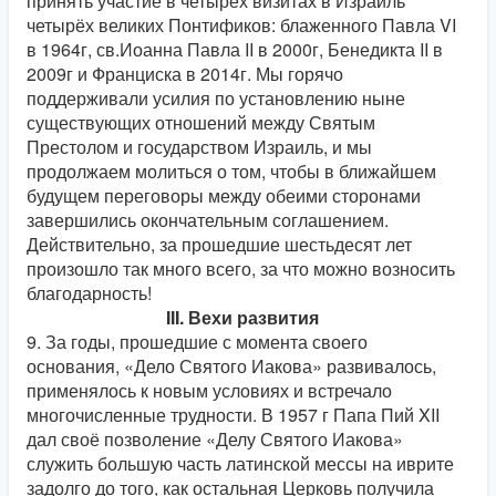
принять участие в четырёх визитах в Израиль
четырёх великих Понтификов: блаженного Павла VI
в 1964г, св.Иоанна Павла II в 2000г, Бенедикта II в
2009г и Франциска в 2014г. Мы горячо
поддерживали усилия по установлению ныне
существующих отношений между Святым
Престолом и государством Израиль, и мы
продолжаем молиться о том, чтобы в ближайшем
будущем переговоры между обеими сторонами
завершились окончательным соглашением.
Действительно, за прошедшие шестьдесят лет
произошло так много всего, за что можно возносить
благодарность!
III. Вехи развития
9. За годы, прошедшие с момента своего
основания, «Дело Святого Иакова» развивалось,
применялось к новым условиях и встречало
многочисленные трудности. В 1957 г Папа Пий XII
дал своё позволение «Делу Святого Иакова»
служить большую часть латинской мессы на иврите
задолго до того, как остальная Церковь получила