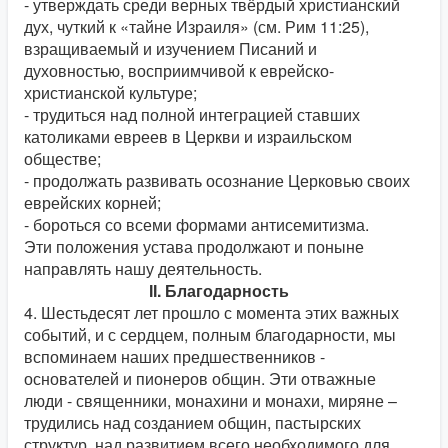
- утверждать среди верных твёрдый христианский
дух, чуткий к «тайне Израиля» (см. Рим 11:25),
взращиваемый и изучением Писаний и
духовностью, восприимчивой к еврейско-
христианской культуре;
- трудиться над полной интеграцией ставших
католиками евреев в Церкви и израильском
обществе;
- продолжать развивать осознание Церковью своих
еврейских корней;
- бороться со всеми формами антисемитизма.
Эти положения устава продолжают и поныне
направлять нашу деятельность.
ІІ. Благодарность
4. Шестьдесят лет прошло с момента этих важных
событий, и с сердцем, полным благодарности, мы
вспоминаем наших предшественников -
основателей и пионеров общин. Эти отважные
люди - священники, монахини и монахи, миряне –
трудились над созданием общин, пастырских
структур, над развитием всего необходимого для