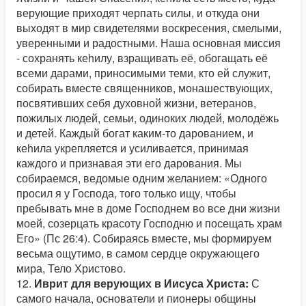
верующие приходят черпать силы, и откуда они
выходят в мир свидетелями воскресения, смелыми,
уверенными и радостными. Наша основная миссия
- сохранять кеhилу, взращивать её, обогащать её
всеми дарами, приносимыми теми, кто ей служит,
собирать вместе священников, монашествующих,
посвятивших себя духовной жизни, ветеранов,
пожилых людей, семьи, одиноких людей, молодёжь
и детей. Каждый богат каким-то дарованием, и
кеhила укрепляется и усиливается, принимая
каждого и признавая эти его дарования. Мы
собираемся, ведомые одним желанием: «Одного
просил я у Господа, того только ищу, чтобы
пребывать мне в доме Господнем во все дни жизни
моей, созерцать красоту Господню и посещать храм
Его» (Пс 26:4). Собираясь вместе, мы формируем
весьма ощутимо, в самом сердце окружающего
мира, Тело Христово.
12.
Иврит для верующих в Иисуса Христа:
С
самого начала, основатели и пионеры общины