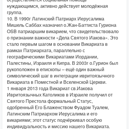
нуждающимся, активно действует молодёжная
группа.
10. В 1990г Латинский Патриарх Иерусалима
Мишель Саббах назначил о.Жан-Баттиста Гуриона
OSB патриаршим викарием, что свидетельствовало
о признании важности «Дела Святого Иакова». Это
стало первым шагом в основании Викариата в
рамках Патриархата, параллельно с
географическими Викариатами Иордании,
Палестины, Израиля и Кипра. В 2003г о.Гурион был
рукоположен в епископы – ещё один важный
символический шаг в интеграции ивритоязычного
Викариата в Поместной и Вселенской Церкви.
1 января 2013 года Викариат св.Иакова
Ивритоязычных Католиков в Израиле получил от
Святого Престола формальный Статус,
одобренный Его Блаженством Фуадом Туалем,
Латинским Патриархом Иерусалима и его
викариями; этот статус подчёркивал особую
индивидуальность и миссию нашего Викариата.