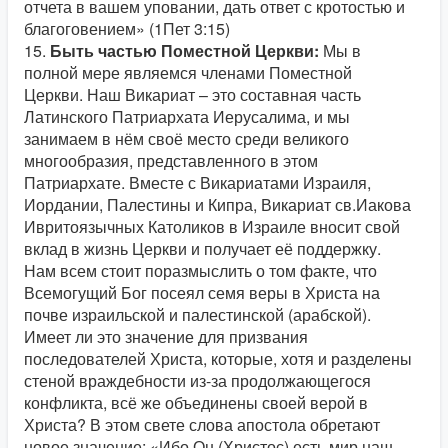
отчета в вашем уповании, дать ответ с кротостью и
благоговением» (1Пет 3:15)
15.
Быть частью Поместной Церкви:
Мы в
полной мере являемся членами Поместной
Церкви. Наш Викариат – это составная часть
Латинского Патриархата Иерусалима, и мы
занимаем в нём своё место среди великого
многообразия, представленного в этом
Патриархате. Вместе с Викариатами Израиля,
Иордании, Палестины и Кипра, Викариат св.Иакова
Ивритоязычных Католиков в Израиле вносит свой
вклад в жизнь Церкви и получает её поддержку.
Нам всем стоит поразмыслить о том факте, что
Всемогущий Бог посеял семя веры в Христа на
почве израильской и палестинской (арабской).
Имеет ли это значение для призвания
последователей Христа, которые, хотя и разделены
стеной враждебности из-за продолжающегося
конфликта, всё же объединены своей верой в
Христа? В этом свете слова апостола обретают
новое значение: «Ибо Он (Христос) есть мир наш,