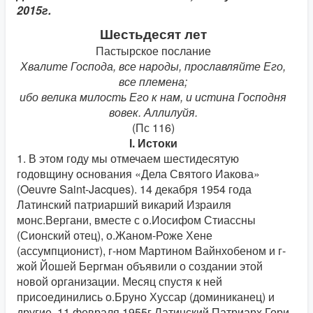
2015г.
Шестьдесят лет
Пастырское послание
Хвалите Господа, все народы, прославляйте Его,
все племена;
ибо велика милость Его к нам, и истина Господня
вовек. Аллилуйя.
(Пс 116)
І. Истоки
1. В этом году мы отмечаем шестидесятую
годовщину основания «Дела Святого Иакова»
(Oeuvre Saint-Jacques). 14 декабря 1954 года
Латинский патриарший викарий Израиля
монс.Вергани, вместе с о.Иосифом Стиассны
(Сионский отец), о.Жаном-Роже Хене
(ассумпционист), г-ном Мартином Вайнхобеном и г-
жой Йошей Бергман объявили о создании этой
новой организации. Месяц спустя к ней
присоединились о.Бруно Хуссар (доминиканец) и
другие. 11 февраля 1955г Латинский Патриарх Гори