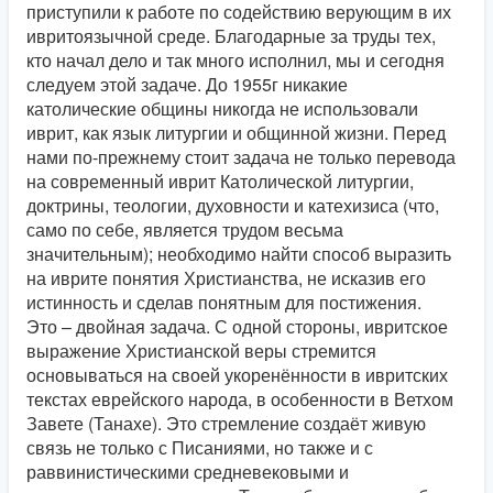
приступили к работе по содействию верующим в их
ивритоязычной среде. Благодарные за труды тех,
кто начал дело и так много исполнил, мы и сегодня
следуем этой задаче. До 1955г никакие
католические общины никогда не использовали
иврит, как язык литургии и общинной жизни. Перед
нами по-прежнему стоит задача не только перевода
на современный иврит Католической литургии,
доктрины, теологии, духовности и катехизиса (что,
само по себе, является трудом весьма
значительным); необходимо найти способ выразить
на иврите понятия Христианства, не исказив его
истинность и сделав понятным для постижения.
Это – двойная задача. С одной стороны, ивритское
выражение Христианской веры стремится
основываться на своей укоренённости в ивритских
текстах еврейского народа, в особенности в Ветхом
Завете (Танахе). Это стремление создаёт живую
связь не только с Писаниями, но также и с
раввинистическими средневековыми и