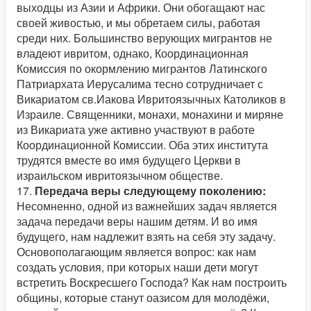
выходцы из Азии и Африки. Они обогащают нас
своей живостью, и мы обретаем силы, работая
среди них. Большинство верующих мигрантов не
владеют ивритом, однако, Координационная
Комиссия по окормлению мигрантов Латинского
Патриархата Иерусалима тесно сотрудничает с
Викариатом св.Иакова Ивритоязычных Католиков в
Израиле. Священники, монахи, монахини и миряне
из Викариата уже активно участвуют в работе
Координационной Комиссии. Оба этих института
трудятся вместе во имя будущего Церкви в
израильском ивритоязычном обществе.
17.
Передача веры следующему поколению:
Несомненно, одной из важнейших задач является
задача передачи веры нашим детям. И во имя
будущего, нам надлежит взять на себя эту задачу.
Основополагающим является вопрос: как нам
создать условия, при которых наши дети могут
встретить Воскресшего Господа? Как нам построить
общины, которые станут оазисом для молодёжи,