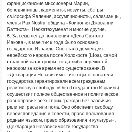
францисканские миссионеры Марии,
бенедиктинцы, кармелиты, иезуиты, сёстры
св.Иосифа Явления, ассумпционисты, салезианцы,
члены Pax Nostra, община «Коинония Джованни
Баттиста», Неокатехуменат и многие другие.
5. За семь лет до появления «Дела Святого
Иакова», в мае 1948 года было основано
государство Израиль. Оно стало домом для
еврейского народа после Холокоста (Шоа), самой
страшной катастрофы, когда-либо пережитой
народом за всё время его существования. В
«Декларации Независимости» отцы-основатели
государства гарантировали всем гражданам
религиозную свободу. «Оно (Государство Израиль)
осуществит полное общественное и политическое
равноправие всех своих граждан без различия
религии, расы или пола. Оно обеспечит свободу
вероисповедания и совести, право пользования
родным языком, право образования и культуры».
(Декларация Независимости государства