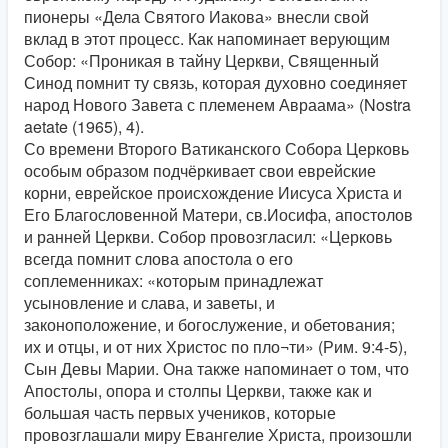
пионеры «Дела Святого Иакова» внесли свой
вклад в этот процесс. Как напоминает верующим
Собор: «Проникая в тайну Церкви, Священный
Синод помнит ту связь, которая духовно соединяет
народ Нового Завета с племенем Авраама» (Nostra
aetate (1965), 4).
Со времени Второго Ватиканского Собора Церковь
особым образом подчёркивает свои еврейские
корни, еврейское происхождение Иисуса Христа и
Его Благословенной Матери, св.Иосифа, апостолов
и ранней Церкви. Собор провозгласил: «Церковь
всегда помнит слова апостола о его
соплеменниках: «которым принадлежат
усыновление и слава, и заветы, и
законоположение, и богослужение, и обетования;
их и отцы, и от них Христос по пло¬ти» (Рим. 9:4-5),
Сын Девы Марии. Она также напоминает о том, что
Апостолы, опора и столпы Церкви, также как и
большая часть первых учеников, которые
провозглашали миру Евангелие Христа, произошли