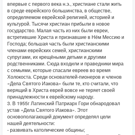
впервые с первого века н.э., христиане стали жить
в среде еврейского большинства, в обществе,
определяемом еврейской религией, историей и
культурой. Тысячи христиан прибыли в новое
государство. Малая часть из них были евреи,
встретившие Христа и признавшие в Нём Мессию и
Господа; большая часть были христианскими
членами еврейских семей, христианскими
супругами, их крещёными детьми и другими
родственниками. Сюда входили и праведники мира
с семьями, которые спасали евреев во время
Холокоста. Среди основателей-пионеров и членов
«Дела Святого Иакова» были те, кто считали, что
верящий в Христа еврей вовсе не теряет своей
принадлежности к еврейскому народу.
3. В 1955г Латинский Патриарх Гори обнародовал
устав «Дела Святого Иакова». Этот
основополагающий документ определял цели
нашей деятельности:
- развивать католические общины;