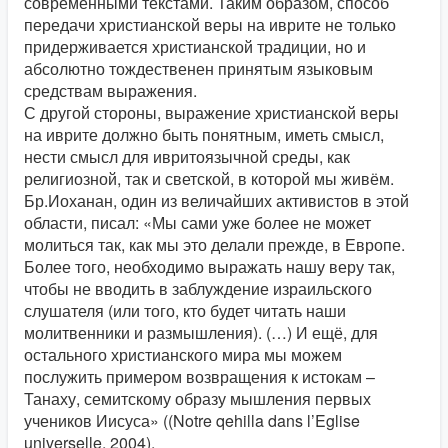
современными текстами. Таким образом, способ
передачи христианской веры на иврите не только
придерживается христианской традиции, но и
абсолютно тождественен принятым языковым
средствам выражения.
С другой стороны, выражение христианской веры
на иврите должно быть понятным, иметь смысл,
нести смысл для ивритоязычной среды, как
религиозной, так и светской, в которой мы живём.
Бр.Иоханан, один из величайших активистов в этой
области, писал: «Мы сами уже более не может
молиться так, как мы это делали прежде, в Европе.
Более того, необходимо выражать нашу веру так,
чтобы не вводить в заблуждение израильского
слушателя (или того, кто будет читать наши
молитвенники и размышления). (…) И ещё, для
остального христианского мира мы можем
послужить примером возвращения к истокам –
Танаху, семитскому образу мышления первых
учеников Иисуса» ((Notre qehilla dans l’Eglise
universelle, 2004).