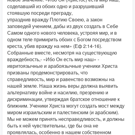
соделавший из обоих одно и разрушивший
стоявшую посреди преграду,
упразднив вражду Плотию Своею, а закон
заповедей учением, дабы из двух создать в Себе
Самом одного нового человека, устрояя мир, и в
одном теле примирить обоих с Богом посредством
креста, убив вражду на нем» (Еф 2:14-16).
Собранные вместе, несмотря на существующую
враждебность,- «Ибо Он есть мир наш» -
ивритоязычные и арабоязычные ученики Христа
призваны продемонстрировать, что
справедливость, мир и равенство возможны на
нашей земле. Наша жизнь веры должна выявить
альтернативу войне и насилию, презрению и
дискриминации, утверждая братское отношение к
ближним. Ученики Христа могут создать мост между
миром израильским и палестинским (и арабским).
Мы не можем принять несправедливость, и должны
быть к ней чувствительны, где бы она не
проявлялась, особенно в нашем собственном