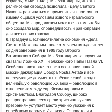
Израиль,15 мая 1948г). Мы благодарны, что эта
религиозная свобода позволила «Делу Святого
Иакова» развиваться и применяться к постоянно
изменяющимся условиям живого израильского
общества. Мы продолжаем молиться о том, чтобы
оно созидало мир, справедливость и равноправие
для всех своих граждан.
6. Празднуя шестидесятилетие основания «Дела
Святого Иакова», мы также отмечаем пятьдесят лет
со дня завершения в 1965 году Второго
Ватиканского Собора. Мы благодарим за поучения
св.Папы Иоанна XXIII и блаженного Папы Павла VI.
Особенно вдохновляет нас в осознании нашей
миссии декларация Собора Nostra Aetate и все
последующие документы, внёсшие свой вклад в
величайшую революцию ХХ века – революцию в
отношениях между еврейским народом и
христианством. Благодаря Собору, широко
распространившееся среди христиан «учение
презрения» уступает место учению уважения к
еврейскому народу и Иудаизму. Основатели и