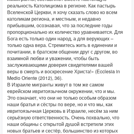
реальность Католицизма в регионе. Как пастырь
Вселенской Церкви, я хочу сказать слово ко всем
католикам региона, и местным, и недавно
прибывшим, осознавая, что за последние годы
пропорционально их количество уравнивается. Для
Бога есть только один народ, а для верующих –
только одна вера. Стремитесь жить в единении и
почитании, в братском общении друг с другом, во
взаимной любви и уважении, чтобы быть
заслуживающими доверия свидетелями вашей
веры в смерть и воскресение Христа!» (Ecclesia in
Medio Оriente (2012), 36).
В Израиле мигранты живут в том же самом
еврейском ивритоязычном окружении, что и мы.
Это означает, что они не только особым образом
наши братья и сёстры по вере, но и что мы, как
ивритоязычная Церковь в Израиле, несём за ним
серьёзную ответственность. Очень похвально, что
наши общины с открытой душой встретили этих
новых братьев и сестёр, большинство из которых