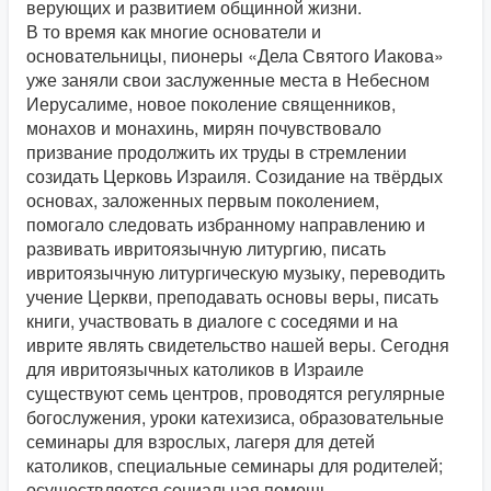
верующих и развитием общинной жизни.
В то время как многие основатели и
основательницы, пионеры «Дела Святого Иакова»
уже заняли свои заслуженные места в Небесном
Иерусалиме, новое поколение священников,
монахов и монахинь, мирян почувствовало
призвание продолжить их труды в стремлении
созидать Церковь Израиля. Созидание на твёрдых
основах, заложенных первым поколением,
помогало следовать избранному направлению и
развивать ивритоязычную литургию, писать
ивритоязычную литургическую музыку, переводить
учение Церкви, преподавать основы веры, писать
книги, участвовать в диалоге с соседями и на
иврите являть свидетельство нашей веры. Сегодня
для ивритоязычных католиков в Израиле
существуют семь центров, проводятся регулярные
богослужения, уроки катехизиса, образовательные
семинары для взрослых, лагеря для детей
католиков, специальные семинары для родителей;
осуществляется социальная помощь