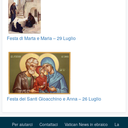
Festa di Marta e Maria – 29 Luglio
Festa dei Santi Gioacchino e Anna – 26 Luglio
Per aiutarci
Contattaci
Vatican News in ebraico
La