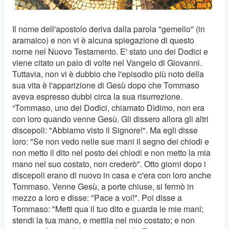
Il nome dell'apostolo deriva dalla parola "gemello" (in
aramaico) e non vi è alcuna spiegazione di questo
nome nel Nuovo Testamento. E' stato uno dei Dodici e
viene citato un paio di volte nel Vangelo di Giovanni.
Tuttavia, non vi è dubbio che l'episodio più noto della
sua vita è l'apparizione di Gesù dopo che Tommaso
aveva espresso dubbi circa la sua risurrezione.
“Tommaso, uno dei Dodici, chiamato Dìdimo, non era
con loro quando venne Gesù. Gli dissero allora gli altri
discepoli: "Abbiamo visto il Signore!". Ma egli disse
loro: "Se non vedo nelle sue mani il segno dei chiodi e
non metto il dito nel posto dei chiodi e non metto la mia
mano nel suo costato, non crederò". Otto giorni dopo i
discepoli erano di nuovo in casa e c'era con loro anche
Tommaso. Venne Gesù, a porte chiuse, si fermò in
mezzo a loro e disse: "Pace a voi!". Poi disse a
Tommaso: "Metti qua il tuo dito e guarda le mie mani;
stendi la tua mano, e mettila nel mio costato; e non