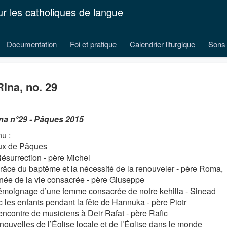
ur les catholiques de langue
Documentation
Foi et pratique
Calendrier liturgique
Sons 
Rina, no. 29
na n°29 - Pâques 2015
u :
ux de Pâques
Résurrection - père Michel
grâce du baptême et la nécessité de la renouveler - père Roma,
nnée de la vie consacrée - père Giuseppe
témoignage d’une femme consacrée de notre kehilla - Sinead
c les enfants pendant la fête de Hannuka - père Piotr
rencontre de musiciens à Deir Rafat - père Rafic
 nouvelles de l’Église locale et de l’Église dans le monde