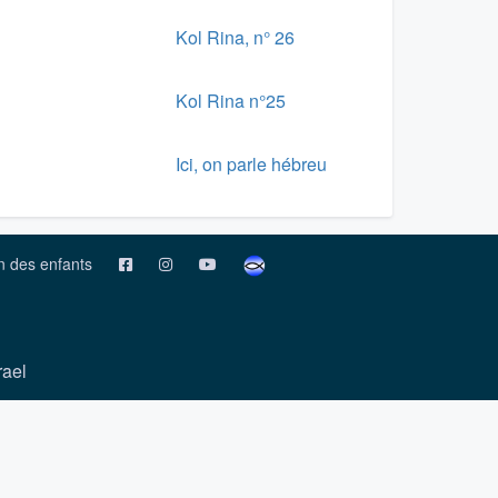
Kol Rina, n° 26
Kol Rina n°25
Ici, on parle hébreu
on des enfants
rael