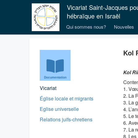
Vicariat Saint-Jacques po
hébraïque en Israël
Qui sommes nous?
Nouvelles
Kol 
Kol Ri
Documentation
Conten
Vicariat
1. Vœ
2. La 
Église locale et migrants
3. La 
Eglise universelle
4. L’a
5. Le 
Relations juifs-chretiens
6. Ave
7. La 
8. Les