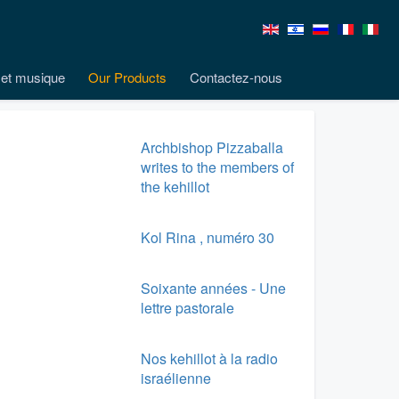
et musique
Our Products
Contactez-nous
Archbishop Pizzaballa
writes to the members of
the kehillot
Kol Rina , numéro 30
Soixante années - Une
lettre pastorale
Nos kehillot à la radio
israélienne