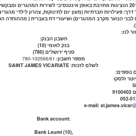
מאז 2011 הנציגות מחויבת באופן אינטנסיבי לשירות המהגרים ומבק
 לבני הנוער מקרב המהגרים) ושיעורי דת בעברית ( מההוחדה ה
.
ור לנו:
חשבון הבנק:
בנק לאומי (10)
סניף ירושלים (780)
מספר חשבון:
780-102566/61
לשלם לזכות: SAINT JAMES VICARIATE
 נוספים:
וטר זלסקו
910
e-mail: st.james.vicar
@
Bank account:
Bank Leumi (10),