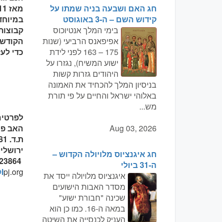
חג האם ושבעה בניה שמתו על
קידוש השם – ה-3 באוגוסט
בימי המלך אנטיוכוס
קבוצות
אפיפאנס הרביעי (שנות
הקודש)
175 – 163 לפני לידת
כדי לעז
ישוע המשיח), נגזרו על
היהודים גזרות קשות
בניסיון המלך להכחיד את האמונה
באלוהי ישראל והחיים על פי תורת
מש...
לפרטים
Aug 03, 2026
האב פי
ת.ד. 581
ירושלים 0402
חג איגנציוס מלויולה הקדוש –
052-5123864
ה-31 ביולי
l
pj.org
איגנציוס מלויולה ייסד את
מסדר האבות הישועים
שכינה "חבורת ישוע"
במאה ה-16. כמו כן הוא
העניק לכנסייה את השיטה