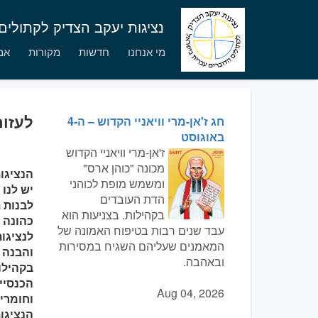
נציגות יעקב הצדיק לקתולי
מי אנחנו
חדשות
מקורות
אמו
לעזור
חג ז'אן-מרי וויאניי הקדוש – ה-4
באוגוסט
ז'אן-מרי וויאניי הקדוש
מכונה "כוהן ארס"
הנציגו
ומשמש מופת לכוהני
יש לנו
הדת העובדים
לבנות 
בקהילות. בצניעות הוא
כהונה 
עבד שנים רבות בטיפוח האמונה של
לנציגות
המאמנים שעליהם השגיח במסירות
והבנה ב
ובאהבה.
בקהילו
הכנסיי
Aug 04, 2026
וחומרי
הנציגות