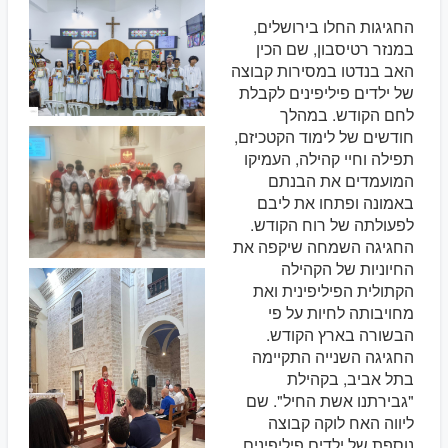
החגיגות החלו בירושלים,
במנזר רטיסבון, שם הכין
האב בנדטו במסירות קבוצה
של ילדים פיליפינים לקבלת
לחם הקודש. במהלך
חודשים של לימוד הקטכיזם,
תפילה וחיי קהילה, העמיקו
המועמדים את הבנתם
באמונה ופתחו את ליבם
לפעולתה של רוח הקודש.
החגיגה השמחה שיקפה את
החיוניות של הקהילה
הקתולית הפיליפינית ואת
מחויבותה לחיות על פי
הבשורה בארץ הקודש.
החגיגה השנייה התקיימה
בתל אביב, בקהילת
"גבירתנו אשת החיל". שם
ליווה האח לוקה קבוצה
נוספת של ילדים פיליפינים