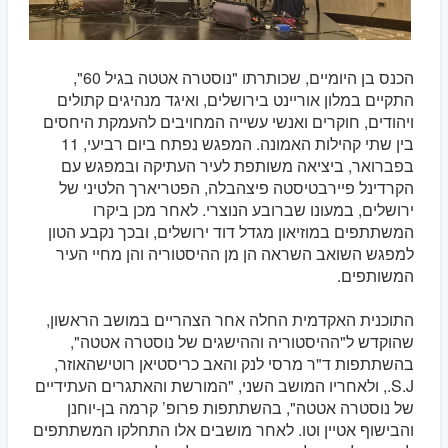
הכנס בן היומיים, שכותרתו "נוסטרה אטטה בגיל 60",
התקיים במלון אוריינט בירושלים, ואיגד מנהיגים קתולים
ויהודים, חוקרים ואנשי עשייה המחויבים להעמקת היחסים
בין שתי קהילות האמונה. המפגש נפתח ביום רביעי, 11
בפברואר, ביציאה משותפת לעיר העתיקה ובמפגש עם
הקרדינל פיירבטיסטה פיצהבלה, הפטריארך הלטיני של
ירושלים, במעונו שברובע הנוצרי. לאחר מכן ביקרו
המשתתפים במוזיאון מגדל דוד ירושלים, ובכך נקבע הטון
למפגש השואב השראה הן מן ההיסטוריה והן מחיי העיר
המשותפים.
התוכנית האקדמית החלה אחר הצהריים במושב הראשון,
שהוקדש ל"ההיסטוריה וההישגים של נוסטרה אטטה",
בהשתתפות ד"ר מרסי לנק והאב כריסטיאן רוטישהאוזר,
S.J., ולאחריו המושב השני, "המורשת והאתגרים העתידיים
של נוסטרה אטטה", בהשתתפות פרופ’ קרמה בן-יוחנן
והבישוף אטיין וטו. לאחר מושבים אלו התחלקו המשתתפים