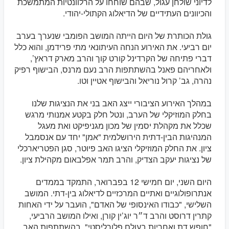
לדיוני שולחן עגול, שבהם שוחחו על הרלוונטיות המתמשכת
והכיוונים העתידיים של הדיאלוג הקתולי-יהודי.
גולת הכותרת של היום הייתה המושב הפומבי שנערך בערב
יום רביעי. את האירוע הנחה העיתונאי מתי פרידמן, והוא כלל
דברי פתיחה של הקרדינל קורט קוך והרב מארק דראץ’,
ולאחריהם פאנל בהשתתפות הרב נעם מרנס, הבישוף רפיק
נהרה, גב’ קרול נוריאל והבישוף אטיין וטו.
במהלך האירוע הציבורי ייצג האב בני את הנציגות שלנו
בחלק המוזיקלי של הערב, ונטל חלק בקטע אמנותי מרגש
שכלל את מקהלת יסמין של מכון מגניפיקט ואת מעגל
המנהיגות הבין-דתית הירושלמית "אמן" יחד עם אנסמבל
ציון. את החלק המוזיקלי הציגו האב פיוטר, סגן הפטריארכלי
של נציגות יעקב הצדיק, והרב תמר אפלבאום מקהילת ציון.
היום השני, יום חמישי 12 בפברואר, התמקד בממדים
אנתרופולוגיים ואתיים המרכזיים לדיאלוג בין-דתי. המושב
השלישי, "כבודו האינסופי של האדם", הועבר על ידי האחות
קתרין דרוסט והרב ד״ר יוג’ין קורן, ואילו המושב הרביעי,
"חופש דת ואחריות בעולם פלורליסטי", בהשתתפות האב