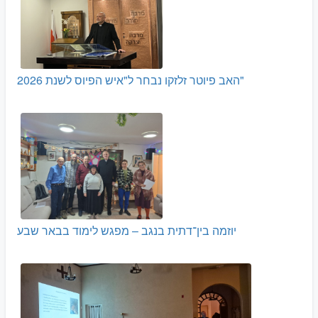
האב פיוטר זלזקו נבחר ל"איש הפיוס לשנת 2026"
יוזמה בין־דתית בנגב – מפגש לימוד בבאר שבע