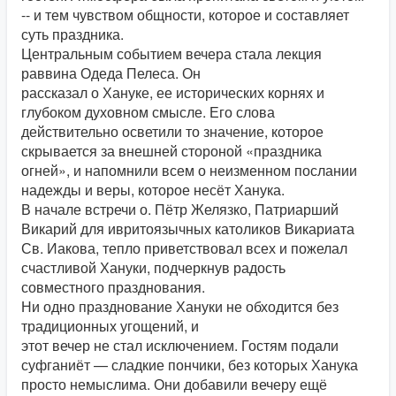
-- и тем чувством общности, которое и составляет
суть праздника.
Центральным событием вечера стала лекция
раввина Одеда Пелеса. Он
рассказал о Хануке, ее исторических корнях и
глубоком духовном смысле. Его слова
действительно осветили то значение, которое
скрывается за внешней стороной «праздника
огней», и напомнили всем о неизменном послании
надежды и веры, которое несёт Ханука.
В начале встречи о. Пётр Желязко, Патриарший
Викарий для ивритоязычных католиков Викариата
Св. Иакова, тепло приветствовал всех и пожелал
счастливой Хануки, подчеркнув радость
совместного празднования.
Ни одно празднование Хануки не обходится без
традиционных угощений, и
этот вечер не стал исключением. Гостям подали
суфганиёт — сладкие пончики, без которых Ханука
просто немыслима. Они добавили вечеру ещё