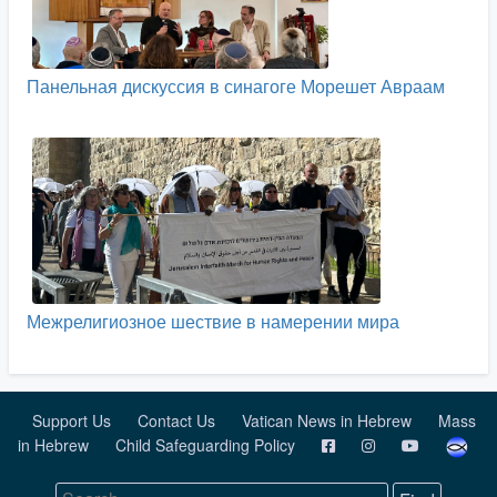
Панельная дискуссия в синагоге Морешет Авраам
Межрелигиозное шествие в намерении мира
Support Us
Contact Us
Vatican News in Hebrew
Mass
in Hebrew
Child Safeguarding Policy