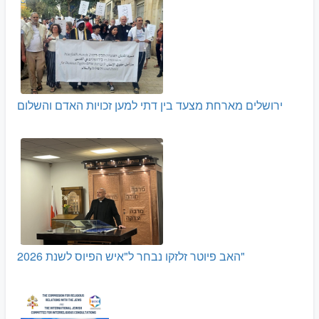
ירושלים מארחת מצעד בין דתי למען זכויות האדם והשלום
האב פיוטר זלזקו נבחר ל"איש הפיוס לשנת 2026"