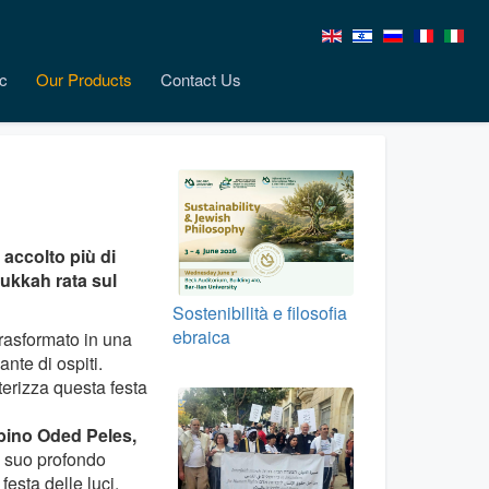
c
Our Products
Contact Us
accolto più di
nukkah rata sul
Sostenibilità e filosofia
ebraica
trasformato in una
nte di ospiti.
terizza questa festa
ino Oded Peles,
el suo profondo
festa delle luci,