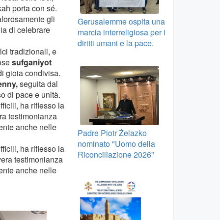
kah porta con sé.
alorosamente gli
Gerusalemme ospita una
ia di celebrare
marcia interreligiosa per i
diritti umani e la pace.
 tradizionali, e
iose
sufganiyot
i gioia condivisa.
enny,
seguita dal
o di pace e unità.
cili, ha riflesso la
era testimonianza
ente anche nelle
Padre Piotr Żelazko
nominato "Uomo della
cili, ha riflesso la
Riconciliazione 2026"
 vera testimonianza
ente anche nelle