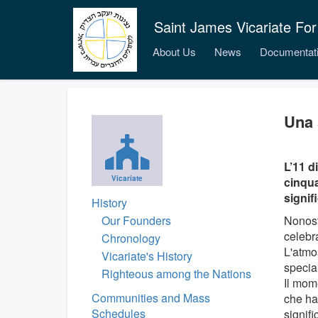
Saint James Vicariate For
About Us
News
Documentat
Una 
L’11 d
Vicariate
cinqua
signif
History
Our Founders
Nonosta
celebr
Chronology
L'atmos
Vicariate's History
specia
Righteous among the Nations
Il mom
Communities and Mass
che ha
Schedules
signifi