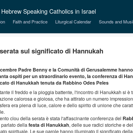
 Hebrew Speaking Catholics in Israel
ion
Faith and Practice
Liturgical Calendar
Sounds and Musi
serata sul significato di Hannukah
icembre Padre Benny e la Comunità di Gerusalemme hanno 
nta ospiti per un straordinario evento, la conferenza di Ha
icato di Hanukkah tenuta da Rabbino Odes Peles
nte il freddo e la pioggia battente, l'incontro di Hanukkah si è 
azione calorosa e gioiosa, che ha attirato un numero impressiona
fera era piena di luce, calore e dello spirito di unione che carat
le.
ento clou della serata è stata l'affascinante conferenza del
Rabb
 parlato della
festa di Hanukkah
, delle sue radici storiche e d
cato spirituale. Le sue parole hanno illuminato il significato della 