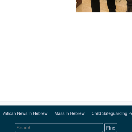
Vatican News in Hebrew
Mass in Hebrew
Child Safeguarding P