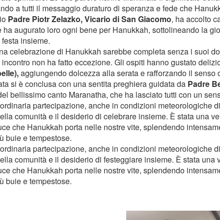
ando a tutti il ​​messaggio duraturo di speranza e fede che Hanuk
io
Padre Piotr Zelazko, Vicario di San Giacomo
, ha accolto c
 e ha augurato loro ogni bene per Hanukkah, sottolineando la gio
 festa insieme.
a celebrazione di Hanukkah sarebbe completa senza i suoi dolci
 incontro non ha fatto eccezione. Gli ospiti hanno gustato deliz
elle),
aggiungendo dolcezza alla serata e rafforzando il senso d
ata si è conclusa con una sentita preghiera guidata da
Padre B
del bellissimo canto Maranatha, che ha lasciato tutti con un sens
ordinaria partecipazione, anche in condizioni meteorologiche diffi
della comunità e il desiderio di celebrare insieme. È stata una v
luce che Hanukkah porta nelle nostre vite, splendendo intensam
iù buie e tempestose.
ordinaria partecipazione, anche in condizioni meteorologiche diffi
della comunità e il desiderio di festeggiare insieme. È stata una
luce che Hanukkah porta nelle nostre vite, splendendo intensam
iù buie e tempestose.