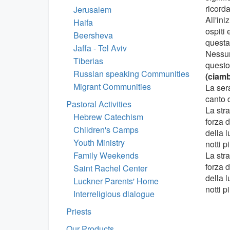
ricord
Jerusalem
All'iniz
Haifa
ospiti
Beersheva
questa
Jaffa - Tel Aviv
Nessun
Tiberias
questo
Russian speaking Communities
(ciamb
Migrant Communities
La ser
canto 
Pastoral Activities
La stra
Hebrew Catechism
forza 
Children's Camps
della 
Youth Ministry
notti p
Family Weekends
La stra
forza 
Saint Rachel Center
della 
Luckner Parents' Home
notti p
Interreligious dialogue
Priests
Our Products