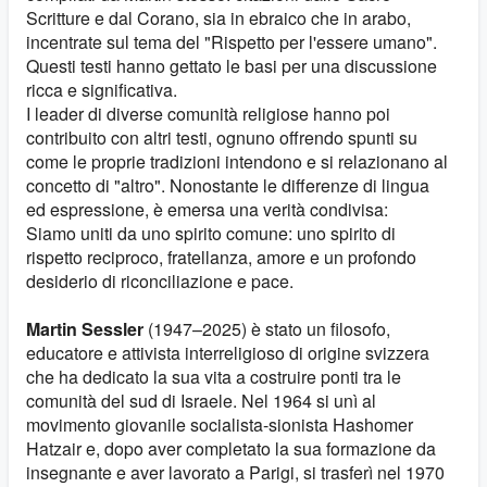
Scritture e dal Corano, sia in ebraico che in arabo,
incentrate sul tema del "Rispetto per l'essere umano".
Questi testi hanno gettato le basi per una discussione
ricca e significativa.
I leader di diverse comunità religiose hanno poi
contribuito con altri testi, ognuno offrendo spunti su
come le proprie tradizioni intendono e si relazionano al
concetto di "altro". Nonostante le differenze di lingua
ed espressione, è emersa una verità condivisa:
Siamo uniti da uno spirito comune: uno spirito di
rispetto reciproco, fratellanza, amore e un profondo
desiderio di riconciliazione e pace.
Martin Sessler
(1947–2025) è stato un filosofo,
educatore e attivista interreligioso di origine svizzera
che ha dedicato la sua vita a costruire ponti tra le
comunità del sud di Israele. Nel 1964 si unì al
movimento giovanile socialista-sionista Hashomer
Hatzair e, dopo aver completato la sua formazione da
insegnante e aver lavorato a Parigi, si trasferì nel 1970