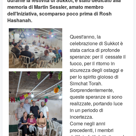
durante la festività di Sukkot, è stato dedicato alla
memoria di Martin Sessler, amato membro
dell'Iniziativa, scomparso poco prima di Rosh
Hashanah.
Quest'anno, la
celebrazione di Sukkot è
stata carica di profonde
speranze: per il cessate il
fuoco, per il ritorno in
sicurezza degli ostaggi e
per lo spirito gioioso di
Simchat Torah.
Sorprendentemente,
queste speranze si sono
realizzate, portando luce
in un periodo di
incertezza.
Come negli anni
precedenti, i membri