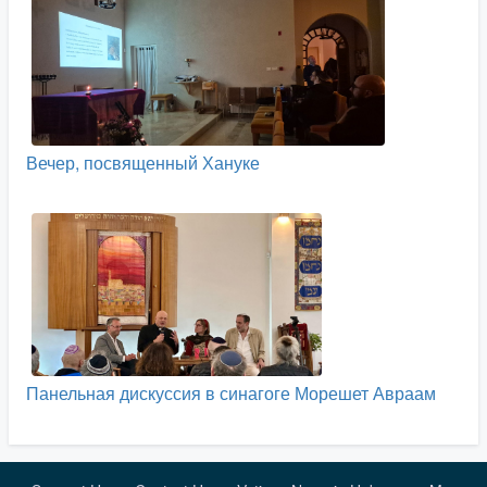
Вечер, посвященный Хануке
Панельная дискуссия в синагоге Морешет Авраам