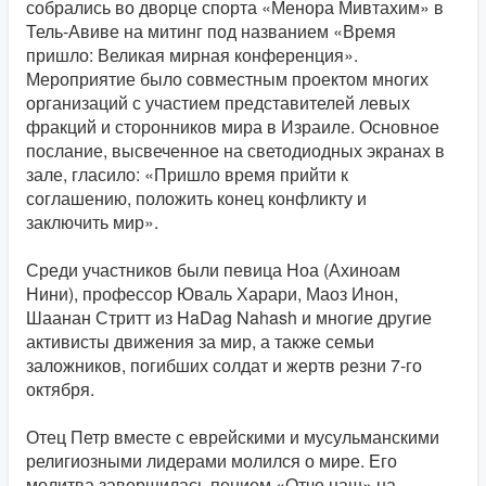
собрались во дворце спорта «Менора Мивтахим» в
Тель-Авиве на митинг под названием «Время
пришло: Великая мирная конференция».
Мероприятие было совместным проектом многих
организаций с участием представителей левых
фракций и сторонников мира в Израиле. Основное
послание, высвеченное на светодиодных экранах в
зале, гласило: «Пришло время прийти к
соглашению, положить конец конфликту и
заключить мир».
Среди участников были певица Ноа (Ахиноам
Нини), профессор Юваль Харари, Маоз Инон,
Шаанан Стритт из HaDag Nahash и многие другие
активисты движения за мир, а также семьи
заложников, погибших солдат и жертв резни 7-го
октября.
Отец Петр вместе с еврейскими и мусульманскими
религиозными лидерами молился о мире. Его
молитва завершилась пением «Отче наш» на