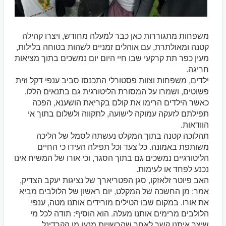
משפחות מתגוררות כאן כבר למעלה מחודש, ויצרו קהילה
קטנה ומאולתרת, עם אוהלים זמניים לשהות בטוחה בלילות,
מעין כפר תת קרקעי שבו חיי היום יום נמשכים בתוך מציאות
חריגה.
ילדים, משפחות וצוות פסטורלי התכנסו סביב ענפי דקל וזית
פשוטים, ושמרו על המסורת הליטורגית גם בתנאים הללו.
כאשר הילדים הרימו את קולם בקריאת הושענא, הפכה
תפילתם לזעקה עמוקה לישועה, לתקווה ולשלום בתוך אי
הוודאות.
תהלוכה קטנה בתוך המקלט נעשתה לסמל של הליכה
משותפת באמונה. כל צעד וכל תפילה העידו כי החיים
הליטורגיים נמשכים גם בתוך הסגר, וכי אורו של המשיח אינו
נכנע לפחד או לעימות.
האב פיוטר זלאזקו, סגן הפטריארך של נציגות יעקב הצדיק,
אמר: מן החשכה של המקלט, יום ראשון של הלולבים מביא
את אורו. במקום שבו הטילים מורידים אותנו מטה, ענפי
הלולבים מרימים אותנו מעלה. הוא הוסיף: תודה לכל מי
שיצר איתנו קשר לאחר שהרשויות מנעו מן הקרדינל