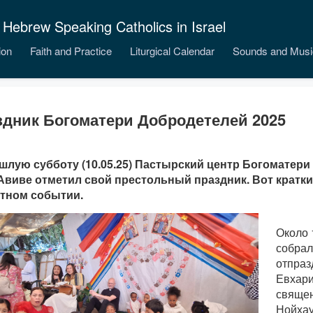
 Hebrew Speaking Catholics in Israel
ion
Faith and Practice
Liturgical Calendar
Sounds and Musi
здник Богоматери Добродетелей 2025
шлую субботу (10.05.25) Пастырский центр Богоматери
Авиве отметил свой престольный праздник. Вот кратки
тном событии.
Около 
собрал
отпраз
Евхари
священ
Нойхау