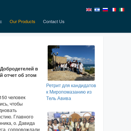
c
Our Products
Contact Us
 Добродетелей в
й отчет об этом
Ретрит для кандидатов
к Миропомазанию из
150 человек
Тель Авива
ись, чтобы
дновать
стию. Главного
ника, о. Давида
са, сопровождали