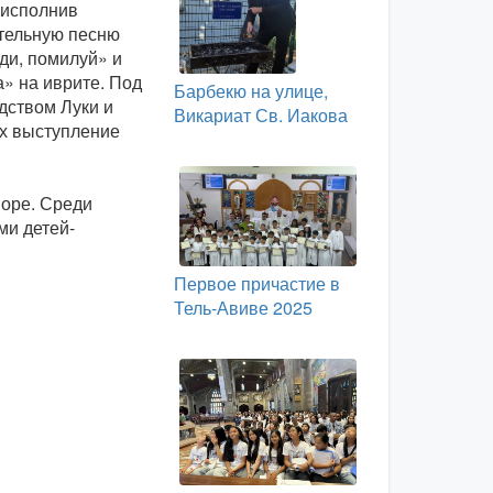
 исполнив
тельную песню
ди, помилуй» и
» на иврите. Под
Барбекю на улице,
дством Луки и
Викариат Св. Иакова
х выступление
воре. Среди
ми детей-
Первое причастие в
Тель-Авиве 2025