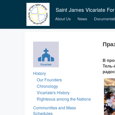
Saint James Vicariate For
About Us
News
Documentat
Пра
В про
Vicariate
Тель-
радос
History
Our Founders
Chronology
Vicariate's History
Righteous among the Nations
Communities and Mass
Schedules