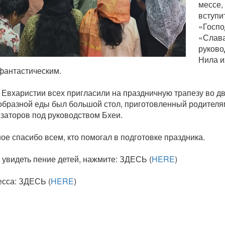
мессе,
вступи
«Госпо
«Слава
руково
Нила и
фантастическим.
 Евхаристии всех пригласили на праздничную трапезу во д
образной еды был большой стол, приготовленный родителя
изаторов под руководством Бхеи.
е спасибо всем, кто помогал в подготовке праздника.
 увидеть пение детей, нажмите: ЗДЕСЬ (
HERE
)
есса: ЗДЕСЬ (
HERE
)