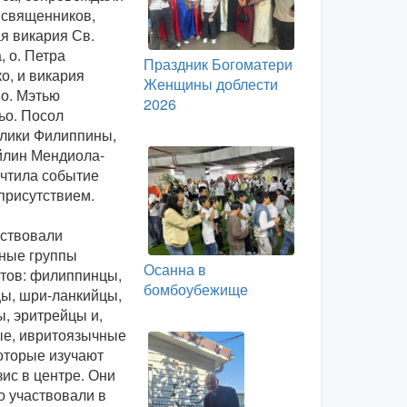
 священников,
я викария Св.
, о. Петра
Праздник Богоматери
о, и викария
Женщины доблести
о. Мэтью
2026
ьо. Посол
лики Филиппины,
йлин Мендиола-
очтила событие
присутствием.
ствовали
ные группы
Осанна в
тов: филиппинцы,
бомбоубежище
ы, шри-ланкийцы,
, эритрейцы и,
е, ивритоязычные
которые изучают
зис в центре. Они
о участвовали в