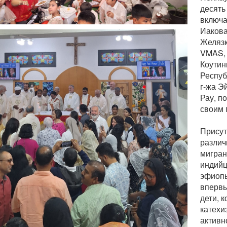
десять
включа
Иакова
Желязк
VMAS, 
Коутин
Респуб
г-жа Э
Рау, п
своим 
Присут
различ
мигран
индийц
эфиопы
впервы
дети, 
катехи
активн