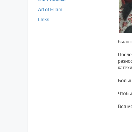
Art of Eliam
Links
было 
После
разно
катех
Большо
Чтобы
Вся м