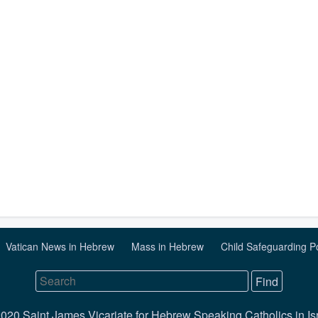
Vatican News in Hebrew
Mass in Hebrew
Child Safeguarding P
020 Saint James Vicariate for Hebrew Speaking Catholics in Is