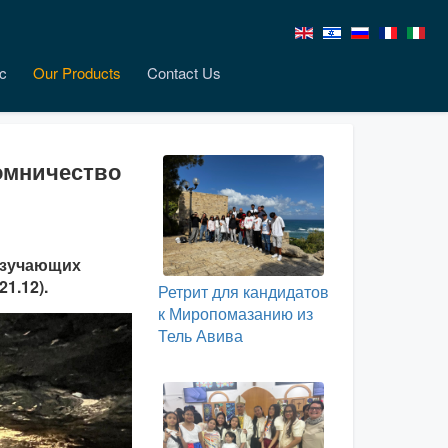
c
Our Products
Contact Us
омничество
 изучающих
1.12).
Ретрит для кандидатов
к Миропомазанию из
Тель Авива