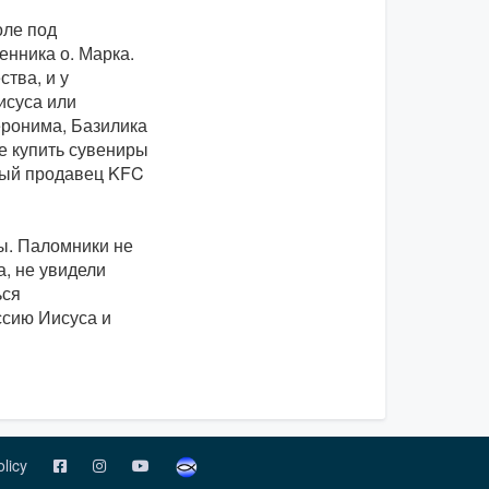
оле под
нника о. Марка.
тва, и у
исуса или
еронима, Базилика
е купить сувениры
ный продавец KFC
ы. Паломники не
, не увидели
ься
ссию Иисуса и
olicy