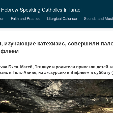
 Hebrew Speaking Catholics in Israel
ion
Faith and Practice
Liturgical Calendar
Sounds and Musi
и, изучающие катехизис, совершили пал
ифлеем
 г-жа Бхеа, Матей, Эгидиус и родители привезли детей,
изис в Тель-Авиве, на экскурсию в Вифлеем в субботу (2