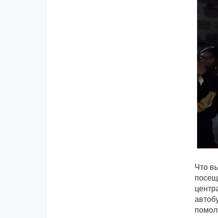
Что в
посещ
центра
автобу
помоли