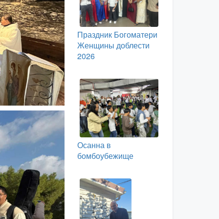
Праздник Богоматери
Женщины доблести
2026
Осанна в
бомбоубежище