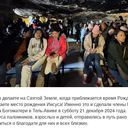
ы делаете на Святой Земле, когда приближается время Рож
аете место рождения Иисуса! Именно это и сделали члены
 Богоматери в Тель-Авиве в субботу 21 декабря 2024 года.
са паломников, взрослых и детей, отправились в путь рано
ться о благодати для них и всех близких.