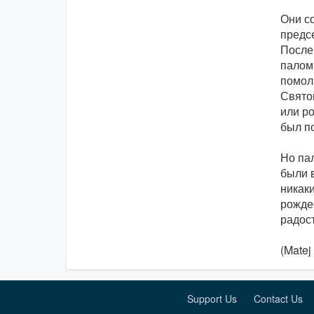
Они с
предс
После
палом
помол
Свято
или р
был п
Но па
были 
никаки
рожде
радост
(Matej
Support Us
Contact Us