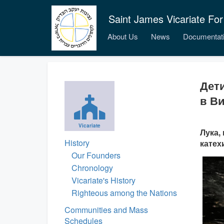
Saint James Vicariate For
About Us
News
Documentat
Дет
в В
Vicariate
Лука,
History
катех
Our Founders
Chronology
Vicariate's History
Righteous among the Nations
Communities and Mass
Schedules