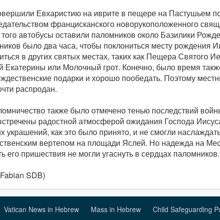
овершили Евхаристию на иврите в пещере на Пастушьем п
едательством францисканского новорукоположенного свяще
 того автобусы оставили паломников около Базилики Рождес
ников было два часа, чтобы поклониться месту рождения И
иться в других святых местах, таких как Пещера Святого И
й Екатерины или Молочный грот. Конечно, было время такж
ождественские подарки и хорошо пообедать. Поэтому мест
очти распродан.
ломничество также было отмечено тенью последствий войн
встречены радостной атмосферой ожидания Господа Иисуса
х украшений, как это было принято, и не смогли наслаждат
ственским вертепом на площади Яслей. Но надежда на Ме
ь его пришествия не могли угаснуть в сердцах паломников.
 Fabian SDB)
Vatican News in Hebrew
Mass in Hebrew
Child Safeguarding P