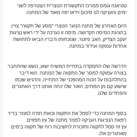
טטיאנה גומס ממרכז התקשורת הנוצרית הצטרפה לשני
ימים והעניקה לנו סיכום וידאו יפה מאוד של המחנה.
היום האחרון של מחנה הנוער הנוצרי "מסע של תקווה" צויין
בחגיגת המיסה הקדושה. מיסה זו נערכה על ידי ראש נציגות
יעקב הצדיק, האב פיוטר, שנוכחותו ודבריו הביאו לתחושת
אחדות עמוקה ועידוד במחנה.
הדרשה שלו התמקדה בתחיית המשיח ישוע, נושא שהתחבר
בצורה עמוקה למסר של התקווה של המחנה. הוא דיבר
בהתלהבות על הכוח המהפכני של התחייה, והדגיש שכמו
שישוע קם מן המתים, האור שלו ינחה אותנו דרך האתגרים
והפחדים שלנו.
בסוף המחנה כדי לסמל את התקווה וכאות תודה למנזר בדיר
רפאת הנציגות העניקה למנזר מתנה של עץ תפוזים.
עץ זה סמל לתקווה ותזכורת לחשיבות רוח של תקווה בימים
מאתגרים אלו.