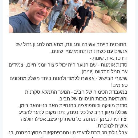
התוכנית הייתה עשירה ומגוונת, מתאימה למגוון גדול של
אנשים עם כשרונות ותחומי עניין שונים.
היו סדנאות שונות -
סדנת אומנות - שם הנוער היה יכול ליצור יומני חיים, וצמידים
עם סמל התקווה (יונים).
שיעורי הבישול - אפשרו ללמוד ולהנות ביחד משלל מתכונים
טעימים!
במעבדת הכימיה של חביב - הנוער התמלא סקרנות
והשתאות בזכות הניסוים של חביב.
סדנת מוזיקה וקומפוזיציה בהנחיית האב בני והאב רומן,
שכללו מגוון רחב של כלי נגינה, נתנו מקום לנוער להביע
יצירתיות בזמן המחנה. כל משתתף עיצב אפילו חולצה
אישית למזכרת.
אבל גולת הכותרת לדעתי היו ההרפתקאות מחוץ למחנה, בני