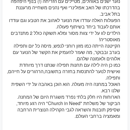
נוער ישנים באוהלים, מטיילים עם הזריחה (!) בנוף היפהפה
בהדרכתו של האב אפולינרי ואף נהנים משחייה מרעננת
בתל אביב.
הפעולות האלה עודדו את הנוער לאהוב את הטבע וגם עודדו
אותם לעבוד ביחד בשיתוף פעולה.
הילדים לוו על ידי צוות מסור ומלא תשוקה כולל 2 מתנדבים
מאוסטריה!
הקייטנה הייתה כמו מזון רוחני לנפש, מיסה כל יום ותפילה
בערב ובבוקר, מה שעזר להעמיק את הקשר של הנוער עם
אלוהים ולאמונה שלהם.
כמו כן היה לילה עם תחנות תפילה שנתנו דרך מיוחדת
ואישית לנוער להתנסות בחזרה בתשובה,הרהורים על חייהם,
ותפילה.
האוכל במחנה היה מעולה. הוא הוכן באהבה על ידי השפית
שלנו רבא.
הארוחות היו חלק בלתי נפרד משגרת היום של המחנה.
הביקור של משלחת "Church in Need" היה רגע מיוחד,
שסיפק תובנות והשראה לגבי הקהילה הנוצרית הרחבה
ומאמציה ברחבי העולם.