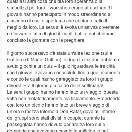
qualsiasi altra cosa che dia loro speranza o la
simbolizzi per loro. I workshop erano affascinanti! I
giovani hanno partecipato in modo straordinario a
ciascuno di essi e speriamo che abbiano tratto il
meglio da loro. La sera si è svolta un'attività divertente
e rilassante fatta di giochi, canti, balli e poi abbiamo
concluso la giornata con la preghiera.
Il giorno successivo c'è stata un'altra lezione (sulla
Galilea e il Mar di Galilea), e dopo la lezione abbiamo
avuto giochi e un quiz – il quiz riguardava le tre città
che i giovani avevano conosciuto fino a quel momento,
e contro le quali hanno gareggiato tra loro in gruppi
diversi. Era il giorno più caldo della settimana!
La sera i gruppi hanno hanno fatto un viaggio, questa
volta non metaforicamente ma fisicamente. Prendendo
con loro un picnic hanno fatto un breve viaggio di
un'ora e mezza intorno a Deir Rafat, dove all'interno
dei gruppi sono stati divisi in coppie; durante la
passeggiata hanno dovuto parlare tra loro sulle
domande che avevano ricevuto in anticipo, e poi