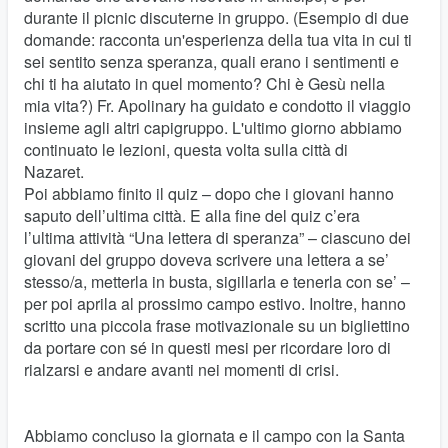
durante il picnic discuterne in gruppo. (Esempio di due
domande: racconta un'esperienza della tua vita in cui ti
sei sentito senza speranza, quali erano i sentimenti e
chi ti ha aiutato in quel momento? Chi è Gesù nella
mia vita?) Fr. Apolinary ha guidato e condotto il viaggio
insieme agli altri capigruppo. L'ultimo giorno abbiamo
continuato le lezioni, questa volta sulla città di
Nazaret.
Poi abbiamo finito il quiz – dopo che i giovani hanno
saputo dell’ultima città. E alla fine del quiz c’era
l’ultima attività “Una lettera di speranza” – ciascuno dei
giovani del gruppo doveva scrivere una lettera a se’
stesso/a, metterla in busta, sigillarla e tenerla con se’ –
per poi aprila al prossimo campo estivo. Inoltre, hanno
scritto una piccola frase motivazionale su un bigliettino
da portare con sé in questi mesi per ricordare loro di
rialzarsi e andare avanti nei momenti di crisi.
Abbiamo concluso la giornata e il campo con la Santa