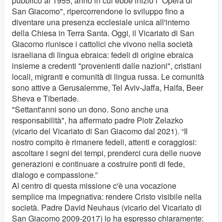
pubblico al 1955, anno in cui ebbe inizio l'"Opera di
San Giacomo", ripercorrendone lo sviluppo fino a
diventare una presenza ecclesiale unica all'interno
della Chiesa in Terra Santa. Oggi, il Vicariato di San
Giacomo riunisce i cattolici che vivono nella società
israeliana di lingua ebraica: fedeli di origine ebraica
insieme a credenti "provenienti dalle nazioni", cristiani
locali, migranti e comunità di lingua russa. Le comunità
sono attive a Gerusalemme, Tel Aviv-Jaffa, Haifa, Beer
Sheva e Tiberiade.
"Settant'anni sono un dono. Sono anche una
responsabilità", ha affermato padre Piotr Zelazko
(vicario del Vicariato di San Giacomo dal 2021). “Il
nostro compito è rimanere fedeli, attenti e coraggiosi:
ascoltare i segni dei tempi, prenderci cura delle nuove
generazioni e continuare a costruire ponti di fede,
dialogo e compassione.”
Al centro di questa missione c'è una vocazione
semplice ma impegnativa: rendere Cristo visibile nella
società. Padre David Neuhaus (vicario del Vicariato di
San Giacomo 2009-2017) lo ha espresso chiaramente: