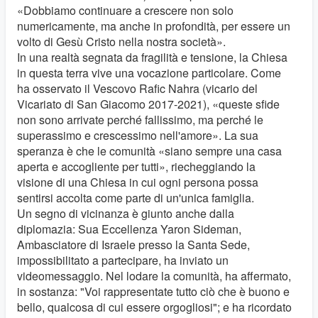
«Dobbiamo continuare a crescere non solo
numericamente, ma anche in profondità, per essere un
volto di Gesù Cristo nella nostra società».
In una realtà segnata da fragilità e tensione, la Chiesa
in questa terra vive una vocazione particolare. Come
ha osservato il Vescovo Rafic Nahra (vicario del
Vicariato di San Giacomo 2017-2021), «queste sfide
non sono arrivate perché fallissimo, ma perché le
superassimo e crescessimo nell'amore». La sua
speranza è che le comunità «siano sempre una casa
aperta e accogliente per tutti», riecheggiando la
visione di una Chiesa in cui ogni persona possa
sentirsi accolta come parte di un'unica famiglia.
Un segno di vicinanza è giunto anche dalla
diplomazia: Sua Eccellenza Yaron Sideman,
Ambasciatore di Israele presso la Santa Sede,
impossibilitato a partecipare, ha inviato un
videomessaggio. Nel lodare la comunità, ha affermato,
in sostanza: "Voi rappresentate tutto ciò che è buono e
bello, qualcosa di cui essere orgogliosi"; e ha ricordato