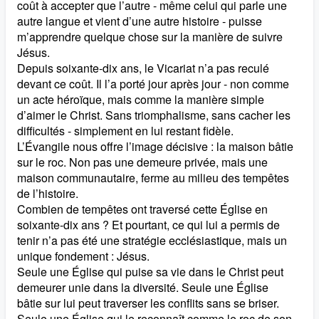
coût à accepter que l’autre - même celui qui parle une
autre langue et vient d’une autre histoire - puisse
m’apprendre quelque chose sur la manière de suivre
Jésus.
Depuis soixante-dix ans, le Vicariat n’a pas reculé
devant ce coût. Il l’a porté jour après jour - non comme
un acte héroïque, mais comme la manière simple
d’aimer le Christ. Sans triomphalisme, sans cacher les
difficultés - simplement en lui restant fidèle.
L’Évangile nous offre l’image décisive : la maison bâtie
sur le roc. Non pas une demeure privée, mais une
maison communautaire, ferme au milieu des tempêtes
de l’histoire.
Combien de tempêtes ont traversé cette Église en
soixante-dix ans ? Et pourtant, ce qui lui a permis de
tenir n’a pas été une stratégie ecclésiastique, mais un
unique fondement : Jésus.
Seule une Église qui puise sa vie dans le Christ peut
demeurer unie dans la diversité. Seule une Église
bâtie sur lui peut traverser les conflits sans se briser.
Seule une Église qui le reconnaît comme le roc de son