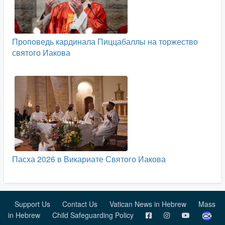
Проповедь кардинала Пиццабаллы на торжество
святого Иакова
Пасха 2026 в Викариате Святого Иакова
Support Us
Contact Us
Vatican News in Hebrew
Mass
in Hebrew
Child Safeguarding Policy