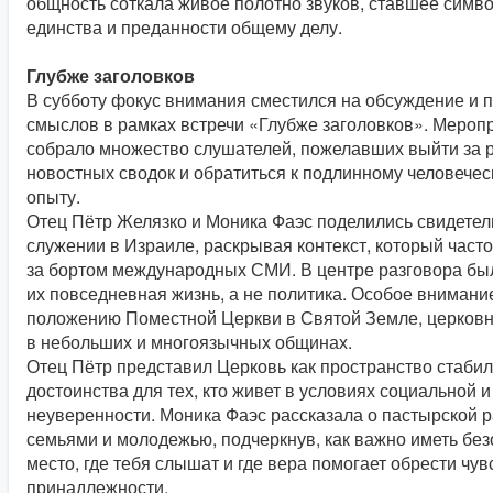
общность соткала живое полотно звуков, ставшее симв
единства и преданности общему делу.
Глубже заголовков
В субботу фокус внимания сместился на обсуждение и 
смыслов в рамках встречи «Глубже заголовков». Мероп
собрало множество слушателей, пожелавших выйти за 
новостных сводок и обратиться к подлинному человече
опыту.
Отец Пётр Желязко и Моника Фаэс поделились свидетел
служении в Израиле, раскрывая контекст, который часто
за бортом международных СМИ. В центре разговора бы
их повседневная жизнь, а не политика. Особое внимани
положению Поместной Церкви в Святой Земле, церков
в небольших и многоязычных общинах.
Отец Пётр представил Церковь как пространство стабил
достоинства для тех, кто живет в условиях социальной 
неуверенности. Моника Фаэс рассказала о пастырской р
семьями и молодежью, подчеркнув, как важно иметь бе
место, где тебя слышат и где вера помогает обрести чув
принадлежности.