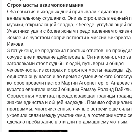
Строя мосты взаимопонимания
Оба события выходных дней призывали к диалогу и
внимательному слушанию. Они выстроились в единый пу
музыки, открывающей сердца, к беседе, углубляющей п
Участники ушли с более ясным представлением о жизни
Земле и с чувством сопричастности к миссии Викариата
Иакова.
Этот уикенд не предложил простых ответов, но пробуди
сочувствие и желание действовать. Он напомнил, что за
заголовками стоят судьбы людей, путь веры и общая
человечность, из которых и строятся мосты надежды. Ду
единства ощущался и во время экуменического богослу
которое провели пастор Мартин Агорнеггер, о. Андреас 
куратор евангелической общины Рамзау Роланд Вайкль.
Совместная молитва, преодолевающая границы традици
знаком единства и общей надежды. Помимо официальн
программы, многочисленные личные встречи еще силь
укрепили связи между участниками, а гостеприимство с
сделало пребывание в эти дни по-домашнему уютным.