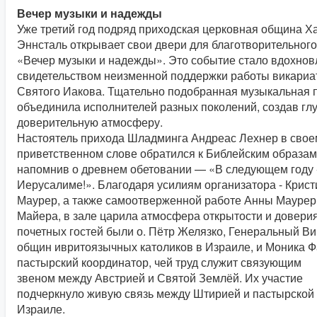
Вечер музыки и надежды
Уже третий год подряд приходская церковная община Х
Эннсталь открывает свои двери для благотворительного
«Вечер музыки и надежды». Это событие стало вдохн
свидетельством неизменной поддержки работы викариа
Святого Иакова. Тщательно подобранная музыкальная 
объединила исполнителей разных поколений, создав гл
доверительную атмосферу.
Настоятель прихода Шладминга Андреас Лехнер в свое
приветственном слове обратился к Библейским образа
напомнив о древнем обетовании — «В следующем году 
Иерусалиме!». Благодаря усилиям организатора - Крис
Маурер, а также самоотверженной работе Анны Маурер
Майера, в зале царила атмосфера открытости и довери
почетных гостей были о. Пётр Желязко, Генеральный В
общин ивритоязычных католиков в Израиле, и Моника Ф
пастырский координатор, чей труд служит связующим
звеном между Австрией и Святой Землёй. Их участие
подчеркнуло живую связь между Штирией и пастырской
Израиле.