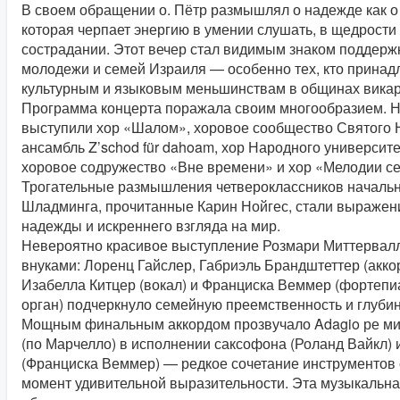
В своем обращении о. Пётр размышлял о надежде как о
которая черпает энергию в умении слушать, в щедрости
сострадании. Этот вечер стал видимым знаком поддержк
молодежи и семей Израиля — особенно тех, кто принад
культурным и языковым меньшинствам в общинах вика
Программа концерта поражала своим многообразием. Н
выступили хор «Шалом», хоровое сообщество Святого 
ансамбль Z’schod für dahoam, хор Народного университе
хоровое содружество «Вне времени» и хор «Мелодии с
Трогательные размышления четвероклассников началь
Шладминга, прочитанные Карин Нойгес, стали выраже
надежды и искреннего взгляда на мир.
Невероятно красивое выступление Розмари Миттервал
внуками: Лоренц Гайслер, Габриэль Брандштеттер (акко
Изабелла Китцер (вокал) и Франциска Веммер (фортепи
орган) подчеркнуло семейную преемственность и глубин
Мощным финальным аккордом прозвучало Adagio ре ми
(по Марчелло) в исполнении саксофона (Роланд Вайкл) 
(Франциска Веммер) — редкое сочетание инструментов
момент удивительной выразительности. Эта музыкальн