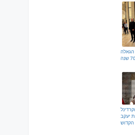
 הגאלה
רדינל
ת יעקב
הקדוש