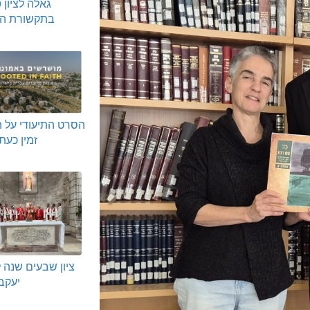
בתקשורת הק
הסרט התיעודי על ה
זמין כע
ציון שבעים שנה ל
יעקב