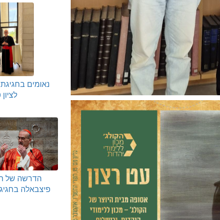
נאומים בחגיגת
לציון 70 שנה
הדרשה של הק
פיצבאלה בחגיג