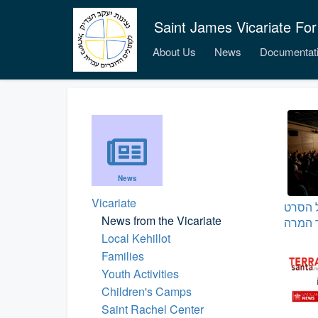
Saint James Vicariate For
About Us
News
Documentat
News
Vicariate
 הסרט
News from the Vicariate
Local Kehillot
Families
Youth Activities
Children's Camps
Saint Rachel Center