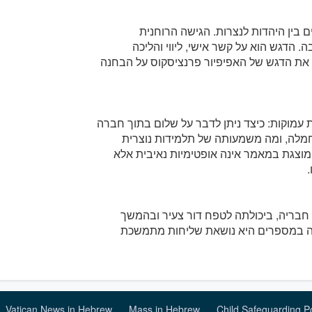
בין היהדות לנצרות. הגישה הרוחנית
ה. הדגש הוא על קשר אישי, ליווי והליכה
ת את הדגש של האפיפיור פרנציסקוס על הבחנה
מוקות: כיצד ניתן לדבר על שלום בתוך חברה
חמלה, ומה משמעותה של תלמידות נוצרית
מוצגת במאמר אינה אופטימיות נאיבית אלא
חבריה, ביכולתה לטפח דור צעיר ובהמשך
נה במספרים היא נושאת שליחות מתמשכת
Vatican News in Hebrew
Mass in Hebrew
Child Safeguarding P