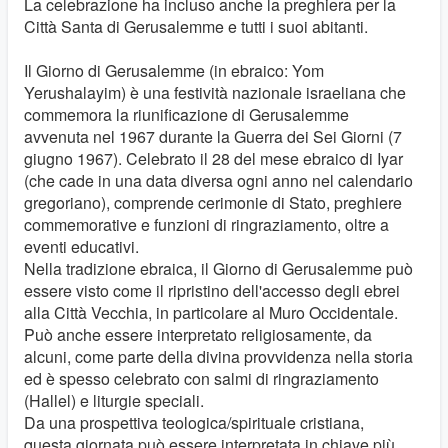
La celebrazione ha incluso anche la preghiera per la
Città Santa di Gerusalemme e tutti i suoi abitanti.
Il Giorno di Gerusalemme (in ebraico: Yom
Yerushalayim) è una festività nazionale israeliana che
commemora la riunificazione di Gerusalemme
avvenuta nel 1967 durante la Guerra dei Sei Giorni (7
giugno 1967). Celebrato il 28 del mese ebraico di Iyar
(che cade in una data diversa ogni anno nel calendario
gregoriano), comprende cerimonie di Stato, preghiere
commemorative e funzioni di ringraziamento, oltre a
eventi educativi.
Nella tradizione ebraica, il Giorno di Gerusalemme può
essere visto come il ripristino dell'accesso degli ebrei
alla Città Vecchia, in particolare al Muro Occidentale.
Può anche essere interpretato religiosamente, da
alcuni, come parte della divina provvidenza nella storia
ed è spesso celebrato con salmi di ringraziamento
(Hallel) e liturgie speciali.
Da una prospettiva teologica/spirituale cristiana,
questa giornata può essere interpretata in chiave più