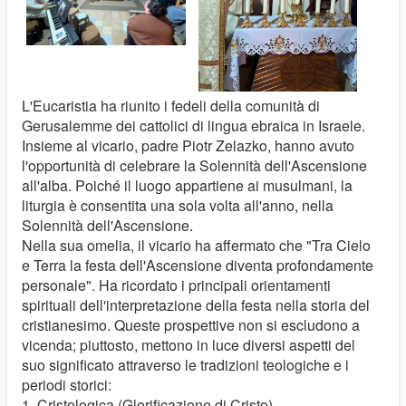
L'Eucaristia ha riunito i fedeli della comunità di
Gerusalemme dei cattolici di lingua ebraica in Israele.
Insieme al vicario, padre Piotr Zelazko, hanno avuto
l'opportunità di celebrare la Solennità dell'Ascensione
all'alba. Poiché il luogo appartiene ai musulmani, la
liturgia è consentita una sola volta all'anno, nella
Solennità dell'Ascensione.
Nella sua omelia, il vicario ha affermato che "Tra Cielo
e Terra la festa dell'Ascensione diventa profondamente
personale". Ha ricordato i principali orientamenti
spirituali dell'interpretazione della festa nella storia del
cristianesimo. Queste prospettive non si escludono a
vicenda; piuttosto, mettono in luce diversi aspetti del
suo significato attraverso le tradizioni teologiche e i
periodi storici:
1. Cristologica (Glorificazione di Cristo)