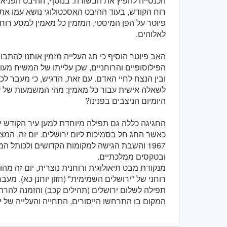
הכנסייה להפיץ את הבשורה. בנוסף, ההיבט הפניאו
רוח הקודש, בעוד ההיבט האסכטולוגי נושא עמו את
פיוטר על הפן המיסטי, המזמין כל מאמין למסע רוח
לאלוהים.
האב פיוטר הוסיף כי חג העלייה מזמין אותנו להתבו
הפילוסופיים והרוחניים, שכן עלייתו של המשיח מע
ובין הנצח לחיי האדם. עם זאת, הדגיש, כי מעבר לכ
לשאלה אישית עבור כל מאמין: מהי המשמעות של על
היומיום הניצבים בפנינו?
החגיגה כללה גם תפילה מיוחדת למען עיר הקודש י
כאשר החג חל בסמיכות ליום ירושלים. יום זה, המצ
1967 והשבת הגישה למקומות הקדושים ולכותל ה
ובטקסים ממלכתיים.
מנקודת מבט תיאולוגית ורוחנית נוצרית, יום זה מה
רוחני של "ירושלים השמימית" (חזון יוחנן כא). מע
תפילה לשלום ירושלים (תהילים קכב) והזמנה להרהר
המקום בו התרחשו הייסורים, התחייה והעלייה של י