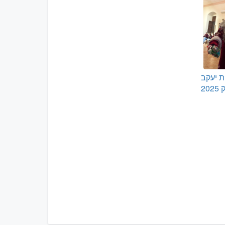
ת יעקב
20