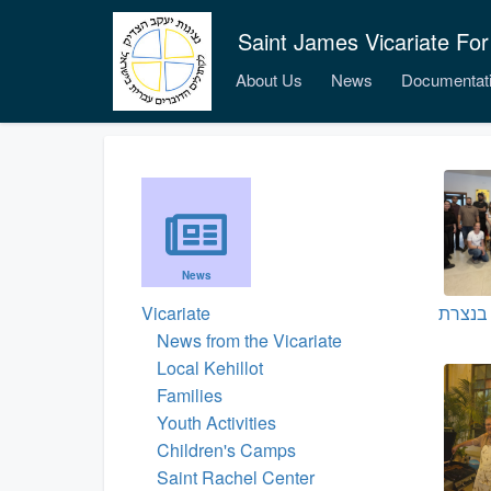
Saint James Vicariate For
About Us
News
Documentat
News
 בנצרת
Vicariate
News from the Vicariate
Local Kehillot
Families
Youth Activities
Children's Camps
Saint Rachel Center