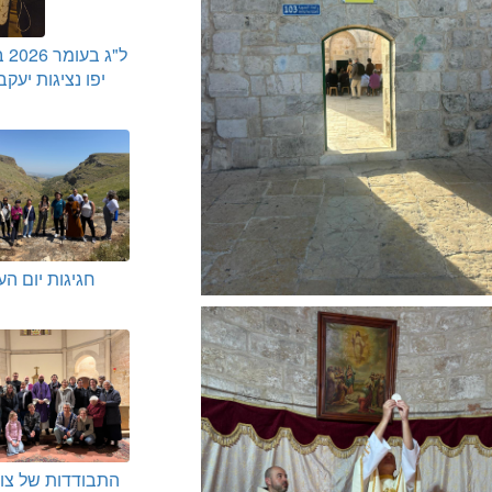
ל"ג
יפו נציגות יעק
חגיגות יום ה