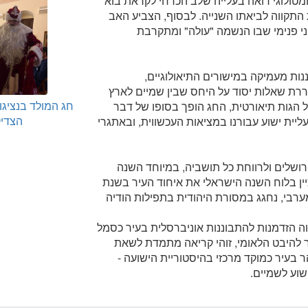
מטולוגי רואה בעלייה שלב הכרחי לקראת בוא
 התקווה לביאתו השנייה. לבסוף, הצביע האב
ני פנימי שבו הנשמה "עולה" ומתקרבת
ננות מעמיקה במישורים התיאולוגיים,
וררת שאלות יסוד על היחס שבין שמיים לארץ
חג המולד בנציגו
ל הגות תיאורטית, החג הופך בסופו של דבר
הצדיק 25
יית ישוע עבורנו במציאות העכשווית, ובאתגרי
רושלים ולרווחת כל תושביה, במיוחד השנה
יין בלוח השנה הישראלי את איחוד העיר בשנת
מערבי, נחגג במסורת היהודית בתפילות הודיה
ווה הזדמנות להתבוננות אוניברסלית בעיר כסמל
בר להיבט הלאומי, זוהי קריאה מתמדת לשאת
 בעיר כמוקד מרכזי בהיסטוריית הישועה -
שוע לשמיים.