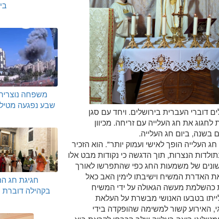
בי
משפחה נוצרית
שבע נפגעה מטיל 
 דוברי העברית בירושלים. ויחד עם סגן
לחגוג את חג העלייה עם זריחה. מכיוון
 בשנה, ביום חג העלייה.
ג העלייה הופך לאישי ועמוק יותר". הוא הזכיר
תולדות הנצרות, תוך הדגשה כי נקודות מבט אלו
שונים של משמעות החג כפי שהתפרשו לאורך
את האדרת המשיח וישיבתו לימין האב כאל
חגיגת חג ה
סת כהשלמת מעשה הגאולה על ידי המשיח
בקהילה דוברת 
עלייתו בטבעו האנושי מבשרת על העלאת
י, האירוע קשור למשימה שהופקדה בידי