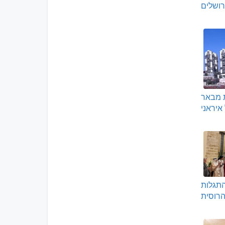
רושלים
 מבאר
איראני
התגלות
הרוסית