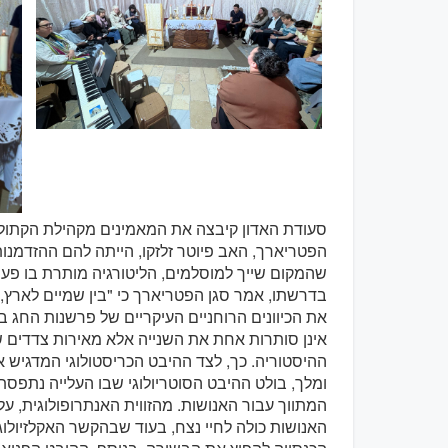
סעודת האדון קיבצה את המאמינים מקהילת הקתולים
הפטריארך, האב פיוטר זלזקו, הייתה להם ההזדמנות 
שהמקום שייך למוסלמים, הליטורגיה מותרת בו פעם
בדרשתו, אמר סגן הפטריארך כי "בין שמיים לארץ, ח
את הכיוונים הרוחניים העיקריים של פרשנות החג ב
אינן סותרות אחת את השנייה אלא מאירות צדדים 
ההיסטוריה. כך, לצד ההיבט הכריסטולוגי המדגיש 
ומלך, בולט ההיבט הסוטריולוגי שבו העלייה נתפ
המתווך עבור האנושות. מהזווית האנתרופולוגית, 
האנושות כולה לחיי נצח, בעוד שבהקשר האקלזיולוג