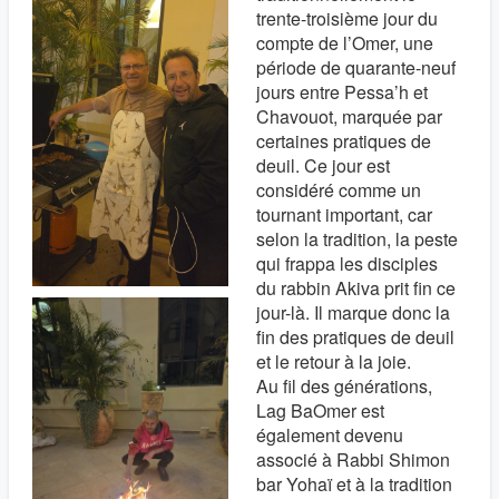
trente-troisième jour du
compte de l’Omer, une
période de quarante-neuf
jours entre Pessa’h et
Chavouot, marquée par
certaines pratiques de
deuil. Ce jour est
considéré comme un
tournant important, car
selon la tradition, la peste
qui frappa les disciples
du rabbin Akiva prit fin ce
jour-là. Il marque donc la
fin des pratiques de deuil
et le retour à la joie.
Au fil des générations,
Lag BaOmer est
également devenu
associé à Rabbi Shimon
bar Yohaï et à la tradition