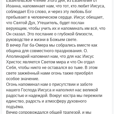
Евангельское чтение этого дня, из Евангелия от
Иоанна, напоминает нам, что тот, кто любит Иисуса,
соблюдает Его слово, и через эту любовь Бог
пребывает в человеческом сердце. Иисус обещает,
что Святой Дух, Утешитель, будет послан
верующим, чтобы учить их и напоминать им всё, что
Он сказал. Это послание о глубокой близости,
руководстве и жизни в Божьем свете.
В вечер Лаг ба-Омера мы собрались вместе как
община для совместного празднования. О.
Аполинарий напомнил нам, что для нас Иисус
Христос является Светом мира и что Он отдал
Себя, чтобы никто не оставался во тьме. В этом
свете зажжённый нами огонь также приобрёл
особое значение.
Огонь напоминал нам о присутствии и заботе
нашего Господа Иисуса и наполнял нас великой
радостью и надеждой. Вокруг костра мы пережили
единство, радость и атмосферу духовного
подъёма.
Вечер сопровождался общей трапезой, и мы