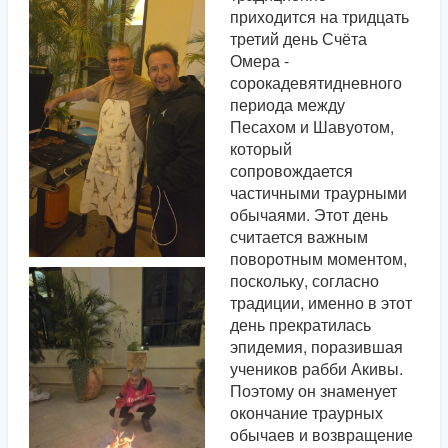
приходится на тридцать
третий день Счёта
Омера -
сорокадевятидневного
периода между
Песахом и Шавуотом,
который
сопровождается
частичными траурными
обычаями. Этот день
считается важным
поворотным моментом,
поскольку, согласно
традиции, именно в этот
день прекратилась
эпидемия, поразившая
учеников рабби Акивы.
Поэтому он знаменует
окончание траурных
обычаев и возвращение