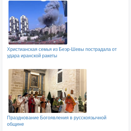
Христианская семья из Беэр-Шевы пострадала от
удара иранской ракеты
Празднование Богоявления в русскоязычной
общине