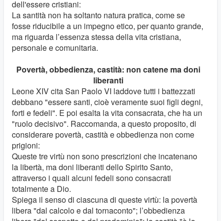
dell'essere cristiani:
La santità non ha soltanto natura pratica, come se
fosse riducibile a un impegno etico, per quanto grande,
ma riguarda l’essenza stessa della vita cristiana,
personale e comunitaria.
Povertà, obbedienza, castità: non catene ma doni
liberanti
Leone XIV cita San Paolo VI laddove tutti i battezzati
debbano "essere santi, cioè veramente suoi figli degni,
forti e fedeli". E poi esalta la vita consacrata, che ha un
"ruolo decisivo". Raccomanda, a questo proposito, di
considerare povertà, castità e obbedienza non come
prigioni:
Queste tre virtù non sono prescrizioni che incatenano
la libertà, ma doni liberanti dello Spirito Santo,
attraverso i quali alcuni fedeli sono consacrati
totalmente a Dio.
Spiega il senso di ciascuna di queste virtù: la povertà
libera "dal calcolo e dal tornaconto"; l’obbedienza