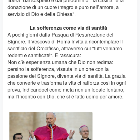
libera "dal sospetto e dal predominio"; la castità "è la
donazione di un cuore integro e puro nell’amore, a
servizio di Dio e della Chiesa".
La sofferenza come via di santità
A pochi giorni dalla Pasqua di Resurrezione del
Signore, il Vescovo di Roma invita a ricontemplare il
sacrificio del Crocifisso, attraverso cui "tutti veniamo
redenti e santificati!". E rassicura:
Non c’è esperienza umana che Dio non redima:
persino la sofferenza, vissuta in unione con la
passione del Signore, diventa via di santità. La grazia
che converte e trasforma la vita ci rafforza così in ogni
prova, indicandoci come meta non un ideale lontano,
ma l’incontro con Dio, che si è fatto uomo per amore.