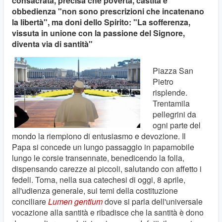
consacrata, precisa che povertà, castità e
obbedienza "non sono prescrizioni che incatenano
la libertà", ma doni dello Spirito: "La sofferenza,
vissuta in unione con la passione del Signore,
diventa via di santità"
Piazza San
Pietro
risplende.
Trentamila
pellegrini da
ogni parte del
mondo la riempiono di entusiasmo e devozione. Il
Papa si concede un lungo passaggio in papamobile
lungo le corsie transennate, benedicendo la folla,
dispensando carezze ai piccoli, salutando con affetto i
fedeli. Torna, nella sua catechesi di oggi, 8 aprile,
all'udienza generale, sui temi della costituzione
conciliare
Lumen gentium
dove
si parla dell'universale
vocazione alla santità e ribadisce che la santità è dono