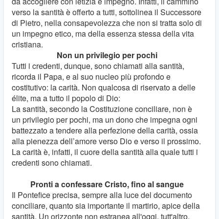
da accogliere con letizia e impegno.
Infatti, il cammino
verso la santità è offerto a tutti, sottolinea il Successore
di Pietro, nella consapevolezza che non si tratta solo di
un impegno etico, ma della essenza stessa della vita
cristiana.
Non un privilegio per pochi
Tutti i credenti, dunque, sono chiamati alla santità,
ricorda il Papa, e al suo nucleo più profondo e
costitutivo: la carità. Non qualcosa di riservato a delle
élite, ma a tutto il popolo di Dio:
La santità, secondo la Costituzione conciliare, non è
un privilegio per pochi, ma un dono che impegna ogni
battezzato a tendere alla perfezione della carità, ossia
alla pienezza dell’amore verso Dio e verso il prossimo.
La carità è, infatti, il cuore della santità alla quale tutti i
credenti sono chiamati.
Pronti a confessare Cristo, fino al sangue
Il Pontefice precisa, sempre alla luce del documento
conciliare, quanto sia importante il martirio, apice della
santità. Un orizzonte non estranea all'oggi, tutt'altro,