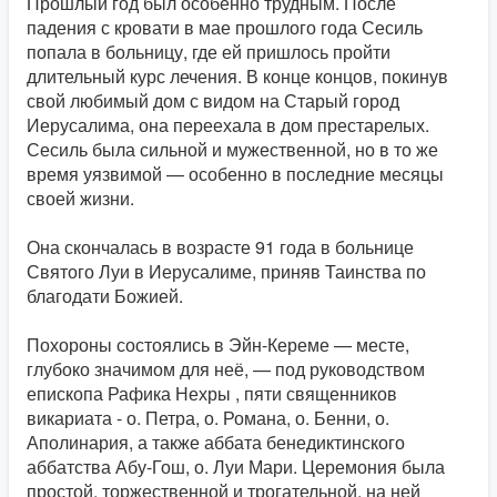
Прошлый год был особенно трудным. После
падения с кровати в мае прошлого года Сесиль
попала в больницу, где ей пришлось пройти
длительный курс лечения. В конце концов, покинув
свой любимый дом с видом на Старый город
Иерусалима, она переехала в дом престарелых.
Сесиль была сильной и мужественной, но в то же
время уязвимой — особенно в последние месяцы
своей жизни.
Она скончалась в возрасте 91 года в больнице
Святого Луи в Иерусалиме, приняв Таинства по
благодати Божией.
Похороны состоялись в Эйн-Кереме — месте,
глубоко значимом для неё, — под руководством
епископа Рафика Нехры , пяти священников
викариата - о. Петра, о. Романа, о. Бенни, о.
Аполинария, а также аббата бенедиктинского
аббатства Абу-Гош, о. Луи Мари. Церемония была
простой, торжественной и трогательной, на ней