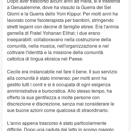
Dopo aver trascorso alcuni anni ad Haifa, si è trasferita
a Gerusalemme, dove ha vissuto la Guerra dei Sei
Giorni e la Guerra dello Yom Kippur. Per molti anni ha
lavorato come fisioterapista per bambini, stringendo
stretti legami con decine di famiglie ebree. Era l'anima
gemella di Fratel Yohanan Elihai; i due erano
inseparabili: collaboravano nella costruzione della
comunità, nella musica, nell'organizzazione e nel
coltivare l'identità e la missione della comunità
cattolica di lingua ebraica nel Paese.
Cecile era instancabile nel fare il bene. Il suo servizio
alla comunità è stato immenso: per molti anni ha
gestito tutti i conti e si è occupata di ogni esigenza
amministrativa e burocratica. Allo stesso tempo, ha
offerto la sua gentilezza a molte persone con
discrezione e discrezione, senza mai considerare le
sue buone azioni come qualcosa di straordinario.
L'anno appena trascorso è stato particolarmente
difficile. Dopo una caduta dal letto lo scorso maggio,