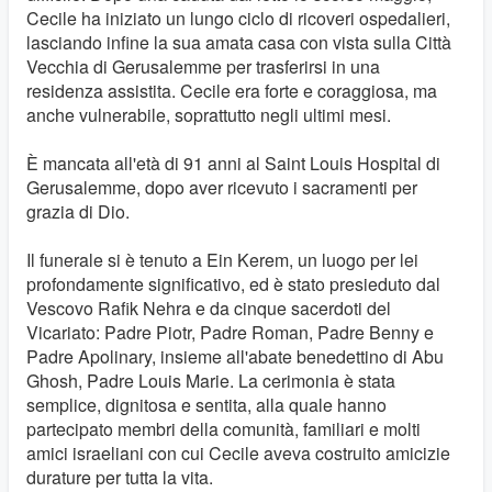
Cecile ha iniziato un lungo ciclo di ricoveri ospedalieri,
lasciando infine la sua amata casa con vista sulla Città
Vecchia di Gerusalemme per trasferirsi in una
residenza assistita. Cecile era forte e coraggiosa, ma
anche vulnerabile, soprattutto negli ultimi mesi.
È mancata all'età di 91 anni al Saint Louis Hospital di
Gerusalemme, dopo aver ricevuto i sacramenti per
grazia di Dio.
Il funerale si è tenuto a Ein Kerem, un luogo per lei
profondamente significativo, ed è stato presieduto dal
Vescovo Rafik Nehra e da cinque sacerdoti del
Vicariato: Padre Piotr, Padre Roman, Padre Benny e
Padre Apolinary, insieme all'abate benedettino di Abu
Ghosh, Padre Louis Marie. La cerimonia è stata
semplice, dignitosa e sentita, alla quale hanno
partecipato membri della comunità, familiari e molti
amici israeliani con cui Cecile aveva costruito amicizie
durature per tutta la vita.