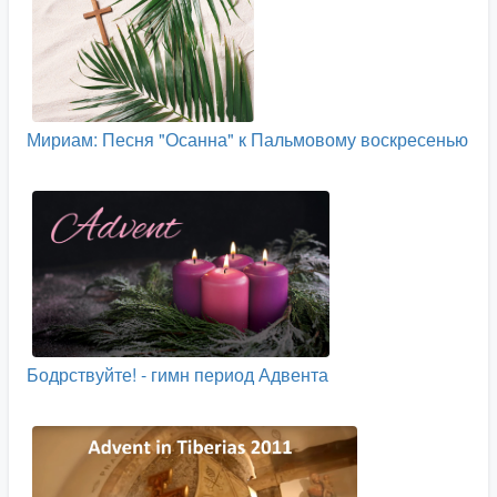
Мириам: Песня "Осанна" к Пальмовому воскресенью
Бодрствуйте! - гимн период Адвента