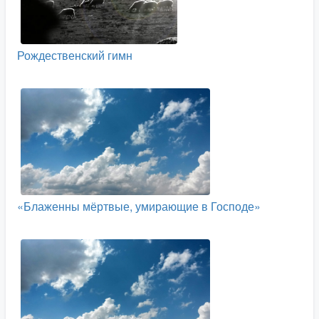
Рождественский гимн
«Блаженны мёртвые, умирающие в Господе»