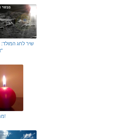
שיר לחג המולד:
אני לכם"
מרנא-תא!