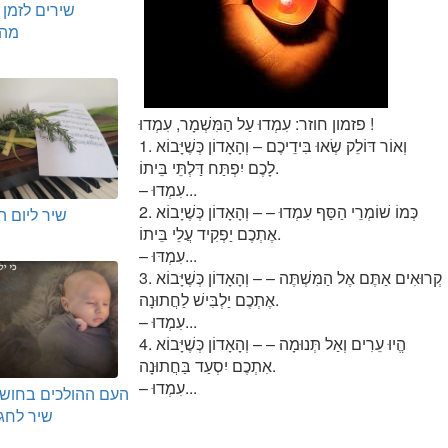
שירים לזמן 
מהק
פזמון חוזר: עִמְדוּ עַל הַמִּשְׁמָר, עִמְדוּ !
1. וְאוֹר דּוֹלֵק שְׂאוּ בִּידֵיכֶם – וְהָאָדוֹן כְּשֶׁיָּבוֹא
לָכֶם יִפְתַּח דַּלְתֵּי בֵּיתוֹ.
– עִמְדוּ...
2. כְּמוֹ שׁוֹמְרֵי הַסַּף עִמְדוּ – – וְהָאָדוֹן כְּשֶׁיָבוֹא
שיר ליום ה
אֶתְכֶם יַפְקִיד עֲלֵי בֵּיתוֹ.
– עִמְדּוּ...
3. קְרוּאִים אַתֶּם אֶל הַמִּשְׁתֶּה – – וְהָאָדוֹן כְּשֶׁיָּבוֹא
אֶתְכֶם יַלְבִּישׁ לַחֲתוּנָה.
– עִמְדוּ...
4. הֱיוּ עֵרִים וְאַל תְּנוּמָה – – וְהָאָדוֹן כְּשֶׁיָּבוֹא
אִתְכֶם יִסְעַד בַּחֲתוּנָה.
– עִמְדוּ...
שיר לחג