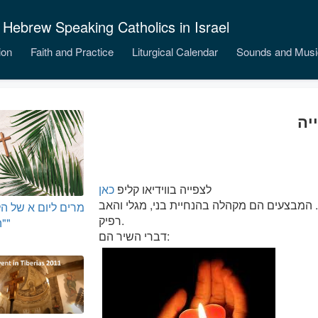
 Hebrew Speaking Catholics in Israel
ion
Faith and Practice
Liturgical Calendar
Sounds and Musi
יה
לצפייה בווידיאו קליפ
כאן
 המבצעים הם מקהלה בהנחיית בני, מגלי והאב
מרים ליום א של הל
רפיק.
"הושענא"
דברי השיר הם: