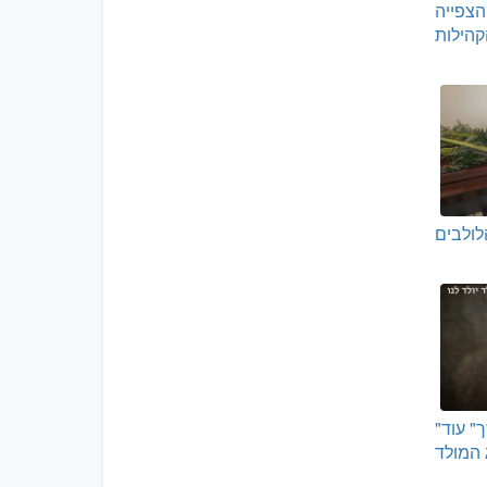
הצפייה
הילות
לולבים
"העם ההולכים בחושך" עוד
 המולד