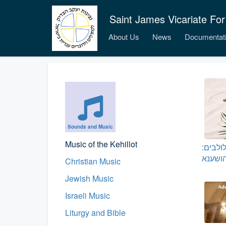
Saint James Vicariate For
About Us
News
Documentat
Sounds and Music
Music of the Kehillot
ולבים:
Christian Music
Jewish Music
Israeli Music
Liturgy and Bible