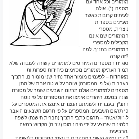
מזמורים וכל אחד עם
מספרו (*). אולם,
לעיתים קרובות כאשר
מעיינים בספרות
נוצרית, מספרי
המזמורים שם אינם
מקבילים למספרי
המזמורים בתנ"ך. למה
זה קורה?
סוגיית המספרים המיוחסים למזמורים קשורה לעובדה שלא
תמיד העתיקו מזמורים מסוימים כיחידות ספרותיות
מאוחדות – לפעמים מזמור אחד נהיה שני מזמורים. התנ"ך
בעברית (על פי המסורה) שומר על שיטה אחת של מתן
מספרים למזמורים אולם תרגום השבעים שומר על מסורת
שונה במעט. היהודים אימצו את המספרים על פי נוסח
התנ"ך בעברית ולעומתם הנוצרים אימצו את המספרים על
פי תרגום השבעים. המספרים על פי תרגום השבעים הועברו
ל-"וולגאטה" – תרגום כתבי התנ"ך (הברית הישנה) לשפה
הלטינית שבוצע על ידי הירונימוס (ג'רום) הקדוש במאה
הרביעית.
היכן נמצא השוני במספרים בין שתי המסורות הלשוניות?