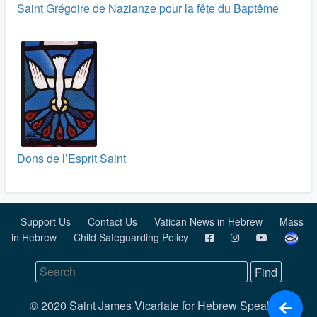
Saint Grégoire de Nazianze pour la fête du Baptême
Dons de l’Esprit Saint
Support Us
Contact Us
Vatican News in Hebrew
Mass
in Hebrew
Child Safeguarding Policy
© 2020 Saint James Vicariate for Hebrew Speaking