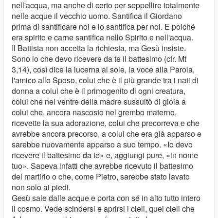
nell'acqua, ma anche di certo per seppellire totalmente
nelle acque il vecchio uomo. Santifica il Giordano
prima di santificare noi e lo santifica per noi. E poiché
era spirito e carne santifica nello Spirito e nell'acqua.
Il Battista non accetta la richiesta, ma Gesù insiste.
Sono io che devo ricevere da te il battesimo (cfr. Mt
3,14), così dice la lucerna al sole, la voce alla Parola,
l'amico allo Sposo, colui che è il più grande tra i nati di
donna a colui che è il primogenito di ogni creatura,
colui che nel ventre della madre sussultò di gioia a
colui che, ancora nascosto nel grembo materno,
ricevette la sua adorazione, colui che precorreva e che
avrebbe ancora precorso, a colui che era già apparso e
sarebbe nuovamente apparso a suo tempo. «Io devo
ricevere il battesimo da te» e, aggiungi pure, «in nome
tuo». Sapeva infatti che avrebbe ricevuto il battesimo
del martirio o che, come Pietro, sarebbe stato lavato
non solo ai piedi.
Gesù sale dalle acque e porta con sé in alto tutto intero
il cosmo. Vede scindersi e aprirsi i cieli, quei cieli che