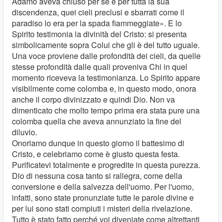
Adamo aveva chiuso per sé e per tutta la sua
discendenza, quei cieli preclusi e sbarrati come il
paradiso lo era per la spada fiammeggiate». E lo
Spirito testimonia la divinità del Cristo: si presenta
simbolicamente sopra Colui che gli è del tutto uguale.
Una voce proviene dalle profondità dei cieli, da quelle
stesse profondità dalle quali proveniva Chi in quel
momento riceveva la testimonianza. Lo Spirito appare
visibilmente come colomba e, in questo modo, onora
anche il corpo divinizzato e quindi Dio. Non va
dimenticato che molto tempo prima era stata pure una
colomba quella che aveva annunziato la fine del
diluvio.
Onoriamo dunque in questo giorno il battesimo di
Cristo, e celebriamo come è giusto questa festa.
Purificatevi totalmente e progredite in questa purezza.
Dio di nessuna cosa tanto si rallegra, come della
conversione e della salvezza dell'uomo. Per l'uomo,
infatti, sono state pronunziate tutte le parole divine e
per lui sono stati compiuti i misteri della rivelazione.
Tutto è stato fatto perché voi diveniate come altrettanti