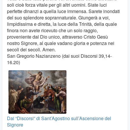
soli cioè forza vitale per gli altri uomini. Siate luci
perfette dinanzi a quella luce immensa. Sarete inondati
del suo splendore soprannaturale. Giungerà a voi,
limpidissima e diretta, la luce della Trinità, della quale
finora non avete ricevuto che un solo raggio,
proveniente dal Dio unico, attraverso Cristo Gesù
nostro Signore, al quale vadano gloria e potenza nei
secoli dei secoli. Amen.
San Gregorio Nazianzeno (dai suoi Discorsi 39,14-
16.20)
Dai “Discorsi” di Sant’Agostino sull’Ascensione del
Signore