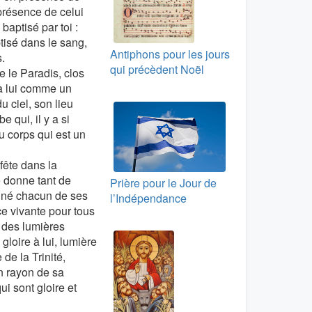
 présence de celui
baptisé par toi :
ptisé dans le sang,
Antiphons pour les jours
.
qui précèdent Noël
 le Paradis, clos
 à lui comme un
 ciel, son lieu
 qui, il y a si
u corps qui est un
fête dans la
e donne tant de
Prière pour le Jour de
tiné chacun de ses
l’Indépendance
ce vivante pour tous
 des lumières
loire à lui, lumière
de la Trinité,
n rayon de sa
i sont gloire et