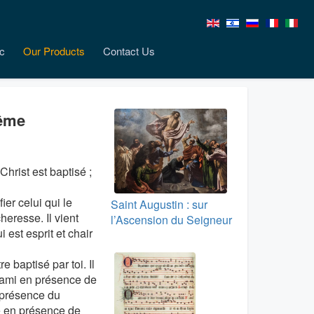
c
Our Products
Contact Us
tême
hrist est baptisé ;
ier celui qui le
Saint Augustin : sur
heresse. Il vient
l’Ascension du Seigneur
 est esprit et chair
e baptisé par toi. Il
l’ami en présence de
 présence du
re en présence de