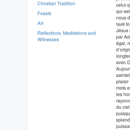
Christian Tradition
celui q
qui est
Feasts
nous de
Art
lavé t
Jésus 
Reflections, Meditations and
par Ad
Witnesses
égal, 
d’orig
longte
avec D
Aujour
sainte
plaisi
mots e
les ho
rayonn
du ciel
puisqu
splend
puissa