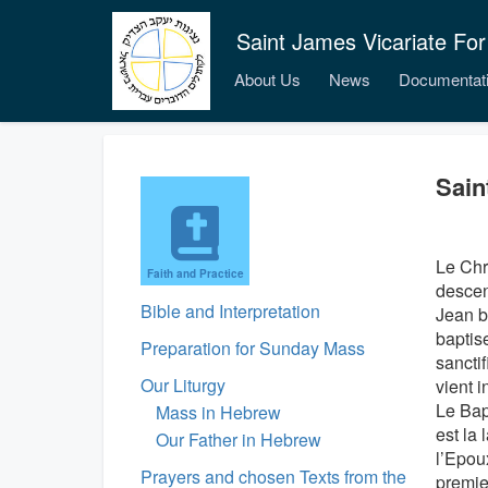
Saint James Vicariate For
About Us
News
Documentat
Sain
Le Chr
Faith and Practice
descen
Bible and Interpretation
Jean ba
baptise
Preparation for Sunday Mass
sanctif
Our Liturgy
vient i
Le Bapt
Mass in Hebrew
est la
Our Father in Hebrew
l’Epou
Prayers and chosen Texts from the
premie