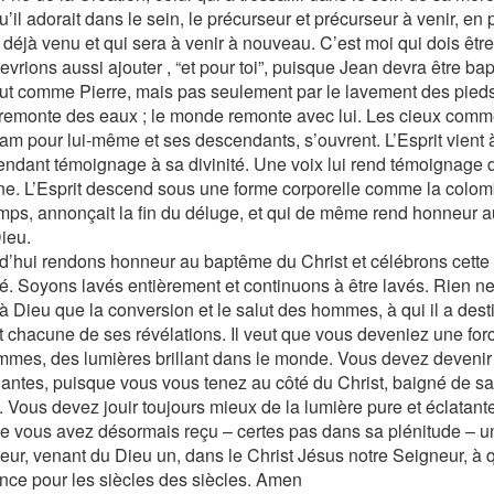
u’il adorait dans le sein, le précurseur et précurseur à venir, en
 déjà venu et qui sera à venir à nouveau. C’est moi qui dois être 
vrions aussi ajouter , “et pour toi”, puisque Jean devra être ba
out comme Pierre, mais pas seulement par le lavement des pieds
remonte des eaux ; le monde remonte avec lui. Les cieux comme
am pour lui-même et ses descendants, s’ouvrent. L’Esprit vient
rendant témoignage à sa divinité. Une voix lui rend témoignage du
ine. L’Esprit descend sous une forme corporelle comme la colombe
mps, annonçait la fin du déluge, et qui de même rend honneur a
ieu.
d’hui rendons honneur au baptême du Christ et célébrons cette 
té. Soyons lavés entièrement et continuons à être lavés. Rien n
r à Dieu que la conversion et le salut des hommes, à qui il a des
t chacune de ses révélations. Il veut que vous deveniez une for
mmes, des lumières brillant dans le monde. Vous devez devenir
antes, puisque vous vous tenez au côté du Christ, baigné de sa g
. Vous devez jouir toujours mieux de la lumière pure et éclatante 
e vous avez désormais reçu – certes pas dans sa plénitude – u
eur, venant du Dieu un, dans le Christ Jésus notre Seigneur, à qu
nce pour les siècles des siècles. Amen