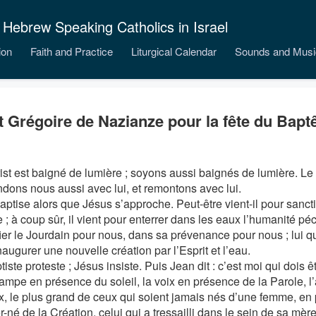
 Hebrew Speaking Catholics in Israel
ion
Faith and Practice
Liturgical Calendar
Sounds and Musi
t Grégoire de Nazianze pour la fête du Bap
ist est baigné de lumière ; soyons aussi baignés de lumière. Le C
dons nous aussi avec lui, et remontons avec lui.
ptise alors que Jésus s’approche. Peut-être vient-il pour sanctif
 ; à coup sûr, il vient pour enterrer dans les eaux l’humanité péc
ier le Jourdain pour nous, dans sa prévenance pour nous ; lui qui
naugurer une nouvelle création par l’Esprit et l’eau.
iste proteste ; Jésus insiste. Puis Jean dit : c’est moi qui dois êtr
 lampe en présence du soleil, la voix en présence de la Parole, 
x, le plus grand de ceux qui soient jamais nés d’une femme, en
r-né de la Création, celui qui a tressailli dans le sein de sa mè