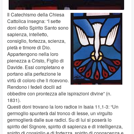
Il Catechismo della Chiesa
Cattolica insegna: “I sette
doni dello Spirito Santo sono
sapienza, intelletto,
consiglio, fortezza, scienza,
pietà e timore di Dio.
Appartengono nella loro
pienezza a Cristo, Figlio di
Davide. Essi completano e
portano alla perfezione le
virtù di coloro che li ricevono.
Rendono i fedeli docili ad
obbedire con prontezza alle ispirazioni divine” (n.
1831).
Questi doni trovano la loro radice in Isaia 11,1-3: “Un
germoglio spunterà dal tronco di Iesse, un virgulto
germoglierà dalle sue radici. Su di lui si poserà lo
spirito del Signore, spirito di sapienza e di intelligenza,
spirito di consiglio e di fortezza, spirito di conoscenza e