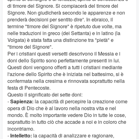
di timore del Signore. Si compiacerà del timore del
Signore. Non giudicherà secondo le apparenze e non
prenderà decisioni per sentito dire”. In ebraico, il
termine "timore del Signore" è ripetuto due volte, ma
nelle traduzioni in greco (dei Settanta) e in latino (la
Volgata) è stata fatta una distinzione tra "pietà" e
"timore del Signore".
Per i cristiani questi versetti descrivono il Messia e i
doni dello Spirito sono perfettamente presenti in lui.
Questi doni vengono offerti a tutti i cristiani mediante
l'azione dello Spirito che è iniziata nel battesimo, si è
confermata nella cresima e rinnovata soprattutto nella
festa di Pentecoste.
Questo il significato dei sette doni:
-
Sapienza:
la capacità di percepire la creazione come
opera di Dio che è al lavoro nella nostra vita e nel
mondo. È molto importante vedere Dio in tutte le cose,
soprattutto in tutto ciò che accade a noi e in coloro che
incontriamo.
-
Intelletto:
la capacità di analizzare e ragionare,