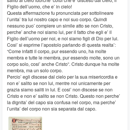
salito al cielo fuorche’ colui che e’ disceso dal cielo, il
Figlio dell’uomo, che e’ in cielo!
Questa affermazione fu pronunciata per sottolineare
l’unita’ tra lui nostro capo e noi suo corpo. Quindi
nessuno puo’ compiere un simile atto se non Cristo,
perche’ anche noi siamo lui, per il fatto che egli e’ il
Figlio dell’uomo per noi, e noi siamo figli di Dio per lui.
Cosi’ si esprime l’apostolo parlando di questa realta’:
“Come infatti il corpo, pur essendo uno, ha molte
membra e tutte le membra, pur essendo molte, sono un
corpo solo, cosi’ anche Cristo”. Cristo dunque ha molte
membra, ma un solo corpo.
Percio’ egli discese dal cielo per la sua misericordia e
non e’ salito se non lui, mentre noi unicamente per
grazia siamo saliti in lui. E cosi’ non discese se non
Cristo e non e’ salito se non Cristo. Questo non perche’
la dignita’ del capo sia confusa nel corpo, ma perche’
l’unita’ del corpo non sia separata dal capo.