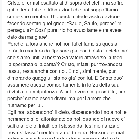
Cristo e’ ormai esaltato al di sopra dei cieli, ma soffre
qui in terra tutte le tribolazioni che noi sopportiamo
come sue membra. Di questo chiede assicurazione
facendo sentire quel grido: “Saulo, Saulo, perche’ mi
perseguiti?” Cosi’ pure: “Io ho avuto fame e mi avete
dato da mangiare”.
Perche’ allora anche noi non fatichiamo su questa
terra, in maniera da riposare gia’ con Cristo in cielo, noi
che siamo uniti al nostro Salvatore attraverso la fede,
la speranza e la carita’? Cristo, infatti, pur trovandosi
lassu’, resta anche con noi. E noi, similmente, pur
dimorando quaggiu’, siamo gia’ con lui. E Cristo puo’
assumere questo comportamento in forza della sua
divinita’ e onnipotenza. A noi, invece, e’ possibile, non
perche’ siamo esseri divini, ma per l’amore che
nutriamo per lui.
Egli non abbandono’ il cielo, discendendo fino a noi; e
nemmeno si e’ allontanato da noi, quando di nuovo e’
salito al cielo. Infatti egli stesso da’ testimonianza di
trovarsi lassu’ mentre era qui in terra: Nessuno e’ mai