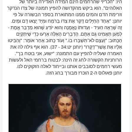
היו: "הכריזי שהרחמים הינם המידה האדירה ביותר של
האלוהים". הוא ביקש מהקדושה להפיץ תמונה של צדו הנדקר
וזרימת הדם והמים ממנו המתוארת בספר הבשורה על פי
יוחנן: "אַחַד הַחַיָּלִים דָּקַר אֶת צִדּוֹ בְּרֹמַח וּמִיָּד יָצְאוּ דָּם וּמַיִם.
זֶה שֶׁרָאָה הֵעִיד - וְעֵדוּתוֹ נֶאֱמָנָה וְהוּא יוֹדֵעַ שֶׁהוּא מְדַבֵּר אֱמֶת -
לְמַעַן תַּאֲמִינוּ גַּם אַתֶּם. הַדְּבָרִים הָאֵלֶּה אֵרְעוּ כְּדֵי שֶׁיִּתְקַיֵּם
הַכָּתוּב: "וְעֶצֶם לֹא־תִּשְׁבְּרוּ בוֹ." וְעוֹד כָּתוּב אַחֵר אוֹמֵר: "וְהִבִּיטוּ
אֵלָיו אֶת אֲשֶׁר־דָּקָרוּ" (יוחנן יט:34 - 37). הוא אף גילה לה את
האמרה שעליה להפיץ עם התמונה: "ישוע, אני בוטח בך".
הרוחניות הקשורה לחג זה הינה: לבטוח ברחמי האל ולעשות
מעשי רחמים לסובבים אותנו ובייחוד לאלה הזקוקים לנו.
יוחנן פאולוס ה-2 הוכרז מבורך בחג הזה.