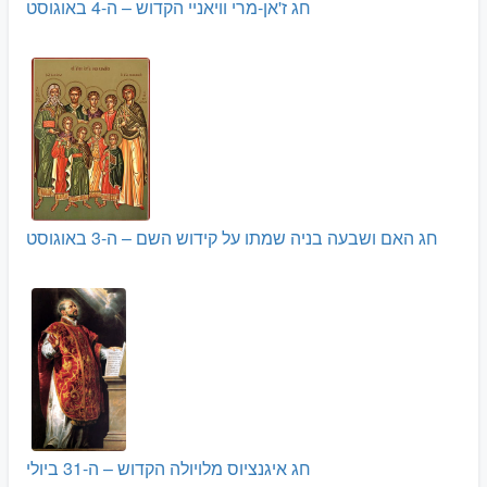
חג ז'אן-מרי וויאניי הקדוש – ה-4 באוגוסט
חג האם ושבעה בניה שמתו על קידוש השם – ה-3 באוגוסט
חג איגנציוס מלויולה הקדוש – ה-31 ביולי