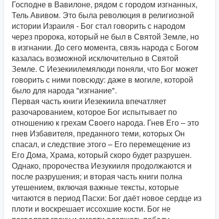
Господне в Вавилоне, рядом с городом изгнанных,
Тель Авивом. Это была революция в религиозной
истории Израиля - Бог стал говорить с народом
через пророка, который не был в Святой Земле, но
в изгнании. До сего момента, связь народа с Богом
казалась возможной исключительно в Святой
Земле. С Иезекиилемялюди поняли, что Бог может
говорить с ними повсюду: даже в могиле, которой
было для народа "изгнание".
Первая часть книги Иезекиила впечатляет
разочарованием, которое Бог испытывает по
отношению к грехам Своего народа. Гнев Его – это
гнев Избавителя, преданного теми, которых Он
спасал, и следствие этого – Его перемещение из
Его Дома, Храма, который скоро будет разрушен.
Однако, пророчества Иезукииля продолжаются и
после разрушения; и вторая часть книги полна
утешением, включая важные тексты, которые
читаются в период Пасхи: Бог даёт новое сердце из
плоти и воскрешает иссохшие кости. Бог не