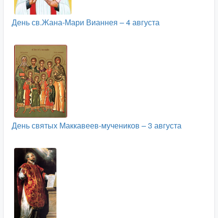
День св.Жана-Мари Вианнея – 4 августа
День святых Маккавеев-мучеников – 3 августа