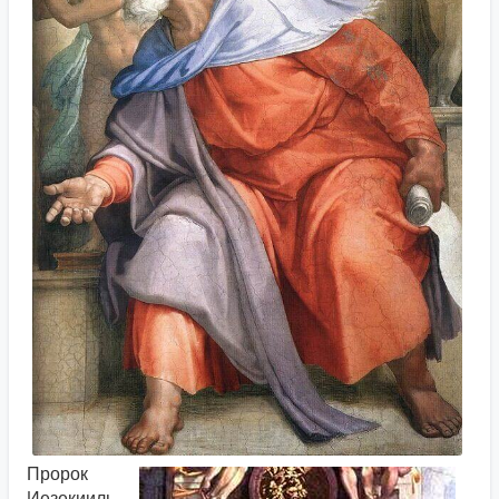
Пророк
Иезекииль