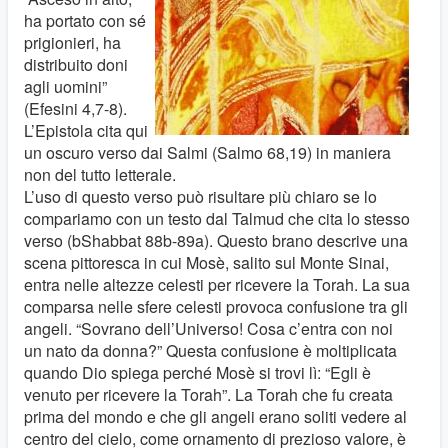
ha portato con sé
prigionieri, ha
distribuito doni
agli uomini”
(Efesini 4,7-8).
L’Epistola cita qui
un oscuro verso dai Salmi (Salmo 68,19) in maniera
non del tutto letterale.
L’uso di questo verso può risultare più chiaro se lo
compariamo con un testo dal Talmud che cita lo stesso
verso (bShabbat 88b-89a). Questo brano descrive una
scena pittoresca in cui Mosè, salito sul Monte Sinai,
entra nelle altezze celesti per ricevere la Torah. La sua
comparsa nelle sfere celesti provoca confusione tra gli
angeli. “Sovrano dell’Universo! Cosa c’entra con noi
un nato da donna?” Questa confusione è moltiplicata
quando Dio spiega perché Mosè si trovi lì: “Egli è
venuto per ricevere la Torah”. La Torah che fu creata
prima del mondo e che gli angeli erano soliti vedere al
centro del cielo, come ornamento di prezioso valore, è