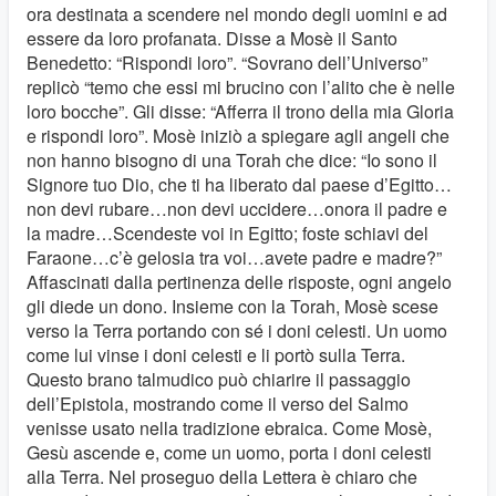
ora destinata a scendere nel mondo degli uomini e ad
essere da loro profanata. Disse a Mosè il Santo
Benedetto: “Rispondi loro”. “Sovrano dell’Universo”
replicò “temo che essi mi brucino con l’alito che è nelle
loro bocche”. Gli disse: “Afferra il trono della mia Gloria
e rispondi loro”. Mosè iniziò a spiegare agli angeli che
non hanno bisogno di una Torah che dice: “Io sono il
Signore tuo Dio, che ti ha liberato dal paese d’Egitto…
non devi rubare…non devi uccidere…onora il padre e
la madre…Scendeste voi in Egitto; foste schiavi del
Faraone…c’è gelosia tra voi…avete padre e madre?”
Affascinati dalla pertinenza delle risposte, ogni angelo
gli diede un dono. Insieme con la Torah, Mosè scese
verso la Terra portando con sé i doni celesti. Un uomo
come lui vinse i doni celesti e li portò sulla Terra.
Questo brano talmudico può chiarire il passaggio
dell’Epistola, mostrando come il verso del Salmo
venisse usato nella tradizione ebraica. Come Mosè,
Gesù ascende e, come un uomo, porta i doni celesti
alla Terra. Nel proseguo della Lettera è chiaro che