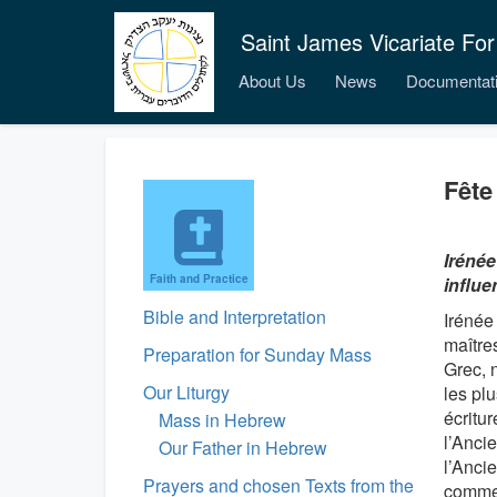
Saint James Vicariate For
About Us
News
Documentat
Fête
Irénée
Faith and Practice
influe
Bible and Interpretation
Irénée 
maîtres
Preparation for Sunday Mass
Grec, 
Our Liturgy
les plu
écritur
Mass in Hebrew
l’Ancie
Our Father in Hebrew
l’Anci
Prayers and chosen Texts from the
comme 