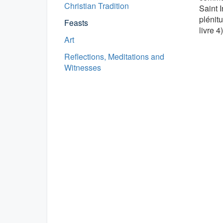
Christian Tradition
Saint I
plénit
Feasts
livre 4)
Art
Reflections, Meditations and
Witnesses