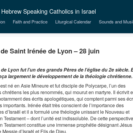
 Hebrew Speaking Catholics in Israel
ion
Faith and Practice
Liturgical Calendar
Sounds and Musi
 de Saint Irénée de Lyon – 28 juin
 de Lyon fut l’un des grands Pères de l’église du 2e siècle. É
nça largement le développement de la théologie chrétienne.
est né en Asie Mineure et fut disciple de Polycarpe, l’un des
 chrétiens les plus renommés, qui mourut en martyre. Il écrivit 
notamment des écrits apologétiques, qui comptent parmi ses écr
s importants. Irénée était très conscient de l’importance des
es d’Israël et il a formulé une théologie unissant le Nouveau et
n Testament – dont l’unité est indissoluble. De cette perspective
en Testament constitue une immense prophétie désignant Jésus
Messie d’Israël et Fils de Dieu.