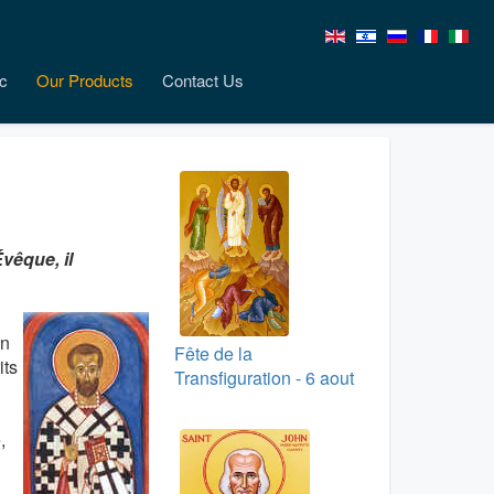
c
Our Products
Contact Us
vêque, il
en
Fête de la
its
Transfiguration - 6 aout
,