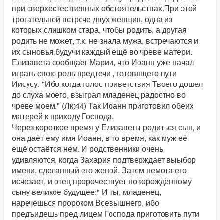
при сверхестественных обстоятельствах.При этой
трогательной встрече двух женщин, одна из
которых слишком стара, чтобы родить, а другая
родить не может, т.к. не знала мужа, встречаются и
их сыновья,будучи каждый ещё во чреве матери.
Елизавета сообщает Марии, что Иоанн уже начал
играть свою роль предтечи , готовящего пути
Иисусу. "Ибо когда голос приветствия Твоего дошел
до слуха моего, взыграл младенец радостно во
чреве моем." (Лк:44) Так Иоанн приготовил обеих
матерей к приходу Господа.
Через короткое время у Елизаветы родиться сын, и
она даёт ему имя Иоанн, в то время, как муж её
ещё остаётся нем. И родственники очень
удивляются, когда Захария подтверждает выыбор
имени, сделанный его женой. Затем немота его
исчезает, и отец пророчествует новорождённому
сыну великое будущее:" И ты, младенец,
наречешься пророком Всевышнего, ибо
предъидешь пред лицем Господа приготовить пути