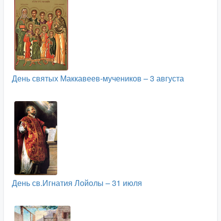
День святых Маккавеев-мучеников – 3 августа
День св.Игнатия Лойолы – 31 июля