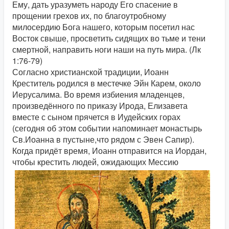
Ему, дать уразуметь народу Его спасение в
прощении грехов их, по благоутробному
милосердию Бога нашего, которым посетил нас
Восток свыше, просветить сидящих во тьме и тени
смертной, направить ноги наши на путь мира. (Лк
1:76-79)
Согласно христианской традиции, Иоанн
Креститель родился в местечке Эйн Карем, около
Иерусалима. Во время избиения младенцев,
произведённого по приказу Ирода, Елизавета
вместе с сыном прячется в Иудейских горах
(сегодня об этом событии напоминает монастырь
Св.Иоанна в пустыне,что рядом с Эвен Сапир).
Когда придёт время, Иоанн отправится на Иордан,
чтобы крестить людей, ожидающих Мессию