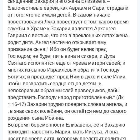
священник Захария и его жена Елизавета –
благочестивые евреи, как Авраам и Сара, страдали
от того, что не имели детей. В самом начале
повествования Лука повествует о том, как во время
службы в Храме к Захарии является Архангел
Гавриил с вестью, что его в преклонных летах жена
родит дитя. Ангел частично открывает ему
призвание сына:" Ибо он будет велик пред
Господом; не будет пить вина и сикера, и Духа
Святаго исполнится еще от чрева матери своей; и
многих из сынов Израилевых обратит к Господу
Богу их; и предъидет пред Ним в духе и силе Илии,
чтобы возвратить сердца отцов детям, и
непокоривым образ мыслей праведников, дабы
представить Господу народ приготовленный." (Лк
1:15-17) Захарии трудно поверить словам ангела, и
, в знак своих колебани, он остаётся нем до самого
рождения сына Иоанна.
Во время беременности Елизаветы, её и Захарию
приходит навестить Мария, мать Иисуса. И она
носит во чреве дитя, которому предстоит родиться