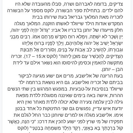
צדיקים, בדומה לאברהם ושרה, סבלו מהעובדה שלא היו
להם ילדים. בתחילת ספר הבשורה, לוקס מספר על הבשורה
לזכריה מאת המלאך גבריאל בעת שירותו בבית
המקדש אודות הילד שייוולד לאשתו הזקנה. המלאך מגלה
חלק מייעודו של יוחנן בדבריו אל אביו: "גָּדוֹל יִהְיֶה לִפְנֵי יהוה,
יַיִן וְשֵׁכָר לא יִשְׁתֶּה, וְיִמָּלֵא רוּחַ הַקּדֶשׁ מֵרֶחֶם אִמּוֹ. רַבִּים מִבְּנֵי
יִשְׂרָאֵל יָשִׁיב אֶל יהוה אֱלוהֵיהֶם, וְיֵלֵךְ לְפָנָיו בְּרוּחַ אֵלִיָּהוּ
וּגְבוּרָתוֹ, לְהָשִׁיב לֵב אָבוֹת עַל בָּנִים, וְסוֹרְרִים אֶל תְּבוּנַת
הַצַּדִּיקִים, לְהַכְשִׁיר עַם מוּכָן לַיהוה" (לוקס א:15 – 17). זכריה
מתקשה להאמין וכסימן להיסוסו הוא נשאר אילם עד לידת
הבן – יוחנן.
בעת הריונה של אלישבע, מרים אם ישוע מגיעה לביקור
בביתם של זכריה ואלישבע. גם היא נושאת ברחמה ילד
שייוולד בנסיבות על-טבעיות. במפגש המרגש בין שתי הנשים
ההרות, אישה באה בימים שאיננה מסוגלת ללדת מפאת
גילה לבין עלמה צעירה שלא יכולה ללדת מאחר ואין היא
יודעת איש עדיין, נפגשים גם שני התינוקות כל אחד בבטן
אימו. אלישבע מגלה אז למרים שיוחנן כבר החל לגלם את
תפקידו של מי שרץ לפני ישוע להכין את דרכו: "כִּי הִנֵּה, כַּאֲשֶׁר
קוֹל בִּרְכָתֵךְ בָּא בְּאָזְנַי, רָקַד הַיֶּלֶד מִשִמְחָה בְּבִטְנִי" (לוקס