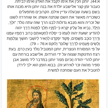
א:44). יוחנן הכין את אימו לקבל את האדון ואימו לביתה.
כעבור זמן קצר אלישבע יולדת את בנה יוחנן והיא מכנה אותו
בשם בשעה שבעלה עדיין אילם. הקרובים מתפעלים
כשזכריה מאשר את השם שנתנה אשתו. אז שוחררה לשונו
של זכריה והוא מנבא גדולות לבנו הרך שזה עתה נולד: "וּלְךָ,
הַיֶּלֶד, נְבִיא אֵל עֶלְיוֹן יִקָּרֵא כִּי לְפָנָיו תֵּלֵךְ לְפַנּוֹת דֶרֶךְ יהוה
לְהוֹדִיעַ יְשׁוּעַת יהוה לְעַמּוֹ כִּי יִסְלַח לְחַטָּאתָם כְּרוב רַחֲמָיו עִמָּנוּ
וְדָרַךְ כּוֹכָב מִשָּׁמַיִם, פָּקוד יִפְקְדֵנוּ לְהָאִיר לְיוֹשְׁבֵי חושֶׁךְ וְצַלְמָוֶת
וְלָשִׂים פְּעָמֵינוּ לְדֶרֶךְ שָׁלוֹם" (לוקס א:76 – 79).
על פי המסורת הנוצרית, יוחנן המטביל נולד בעין כרם. בעת
רצח התינוקות שצווה על ידי הורדוס, אלישבע בורחת עם
יוחנן להרי יהודה (וכיום מנזר יוחנן במדבר ליד מושב אבן
ספיר מהווה זכר לאירוע זה). בבוא הזמן הוא ילך לירדן
להטביל את העם שמחכה למשיח.