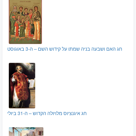
חג האם ושבעה בניה שמתו על קידוש השם – ה-3 באוגוסט
חג איגנציוס מלויולה הקדוש – ה-31 ביולי