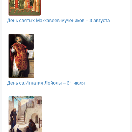
День святых Маккавеев-мучеников – 3 августа
День св.Игнатия Лойолы – 31 июля