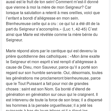
aussi est le fruit de ton sein! Comment m’est-il donné
que vienne à moi la mère de mon Seigneur? Car
lorsque ta salutation a retenti à mes oreilles, voici que
l’enfant a bondi d’allégresse en mon sein.
Bienheureuse celle qui a cru : ce qui lui a été dit de la
part du Seigneur s’accomplira.» (Luc 1, 42-45) C’est
ainsi que Marie est révélée comme la mère bénie du
Seigneur.
Marie répond alors par le cantique qui est devenu la
prière quotidienne des catholiques : «Mon âme exalte
le Seigneur et mon esprit s’est rempli d’allégresse à
cause de Dieu, mon Sauveur, parce qu’il a porté son
regard sur son humble servante. Oui, désormais, toutes
les générations me proclameront bienheureuse, parce
que le Tout Puissant a fait pour moi de grandes
choses : saint est son Nom. Sa bonté d’étend de
génération en génération sur ceux qui le craignent. Il
est intervenu de toute la force de son bras; il a dispersé
les hommes à la pensée orgueilleuse; il a jeté les
puissants à bas de leurs trônes et il a élevé les