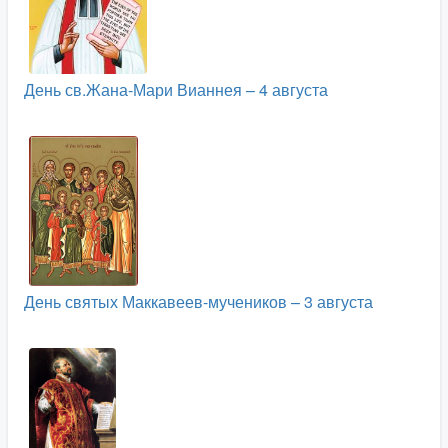
День св.Жана-Мари Вианнея – 4 августа
День святых Маккавеев-мучеников – 3 августа