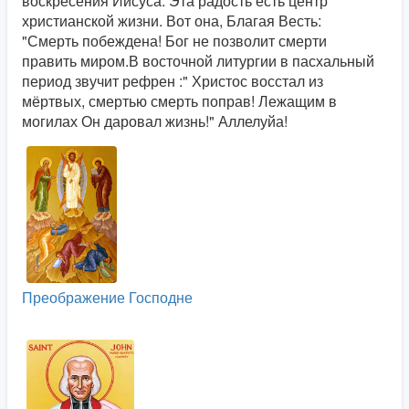
воскресения Иисуса. Эта радость есть центр
христианской жизни. Вот она, Благая Весть:
"Смерть побеждена! Бог не позволит смерти
править миром.В восточной литургии в пасхальный
период звучит рефрен :" Христос восстал из
мёртвых, смертью смерть поправ! Лежащим в
могилах Он даровал жизнь!" Аллелуйа!
Преображение Господне