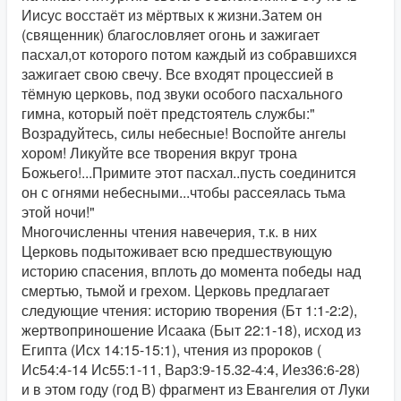
Иисус восстаёт из мёртвых к жизни.Затем он
(священник) благословляет огонь и зажигает
пасхал,от которого потом каждый из собравшихся
зажигает свою свечу. Все входят процессией в
тёмную церковь, под звуки особого пасхального
гимна, который поёт предстоятель службы:"
Возрадуйтесь, силы небесные! Воспойте ангелы
хором! Ликуйте все творения вкруг трона
Божьего!...Примите этот пасхал..пусть соединится
он с огнями небесными...чтобы рассеялась тьма
этой ночи!"
Многочисленны чтения навечерия, т.к. в них
Церковь подытоживает всю предшествующую
историю спасения, вплоть до момента победы над
смертью, тьмой и грехом. Церковь предлагает
следующие чтения: историю творения (Бт 1:1-2:2),
жертвоприношение Исаака (Быт 22:1-18), исход из
Египта (Исх 14:15-15:1), чтения из пророков (
Ис54:4-14 Ис55:1-11, Вар3:9-15.32-4:4, Иез36:6-28)
и в этом году (год В) фрагмент из Евангелия от Луки