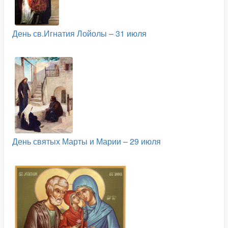
День св.Игнатия Лойолы – 31 июля
День святых Марты и Марии – 29 июля